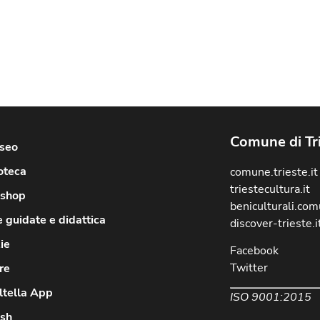
Comune di Tr
useo
oteca
comune.trieste.it
triestecultura.it
shop
beniculturali.comu
e guidate e didattica
discover-trieste.i
ie
Facebook
Twitter
re
ltella App
ISO 9001:2015
ish