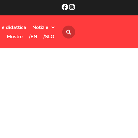
 e didattica
Notizie
Mostre
/EN
/SLO