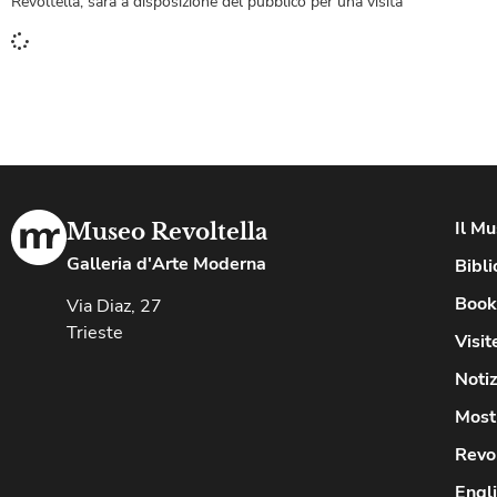
Revoltella, sarà a disposizione del pubblico per una visita
Il M
Museo Revoltella
Galleria d'Arte Moderna
Bibli
Book
Via Diaz, 27
Trieste
Visit
Notiz
Most
Revo
Engl