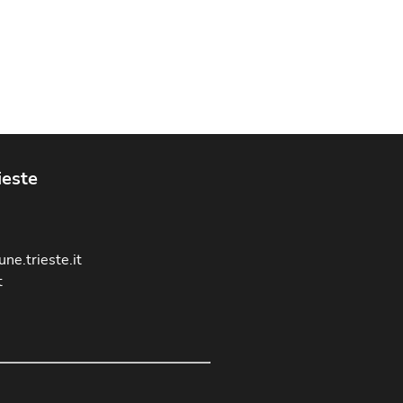
ieste
ne.trieste.it
t