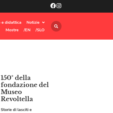
 e didattica
Notizie
Mostre
/EN
/SLO
150° della
fondazione del
Museo
Revoltella
Storie di lasciti e