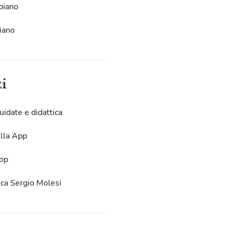
piano
iano
zi
uidate e didattica
lla App
op
eca Sergio Molesi