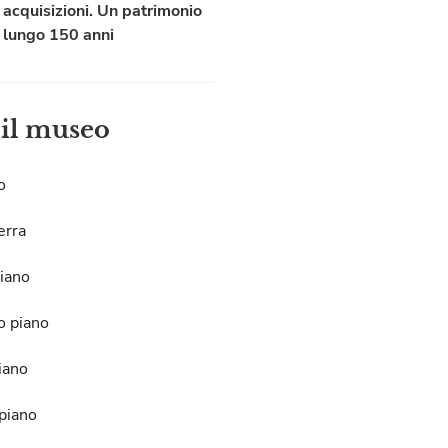
acquisizioni. Un patrimonio
lungo 150 anni
 il museo
o
erra
iano
o piano
iano
piano