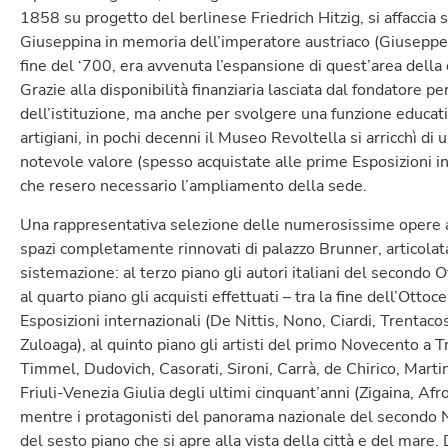
1858 su progetto del berlinese Friedrich Hitzig, si affaccia
Giuseppina in memoria dell’imperatore austriaco (Giuseppe II,
fine del ‘700, era avvenuta l’espansione di quest’area della c
Grazie alla disponibilità finanziaria lasciata dal fondatore 
dell’istituzione, ma anche per svolgere una funzione educativ
artigiani, in pochi decenni il Museo Revoltella si arricchì di
notevole valore (spesso acquistate alle prime Esposizioni int
che resero necessario l’ampliamento della sede.
Una rappresentativa selezione delle numerosissime opere ac
spazi completamente rinnovati di palazzo Brunner, articolat
sistemazione: al terzo piano gli autori italiani del secondo Ot
al quarto piano gli acquisti effettuati – tra la fine dell’Otto
Esposizioni internazionali (De Nittis, Nono, Ciardi, Trentaco
Zuloaga), al quinto piano gli artisti del primo Novecento a Tri
Timmel, Dudovich, Casorati, Sironi, Carrà, de Chirico, Martini)
Friuli-Venezia Giulia degli ultimi cinquant’anni (Zigaina, Afr
mentre i protagonisti del panorama nazionale del secondo 
del sesto piano che si apre alla vista della città e del mare.