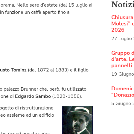
Notiz
rama. Nelle sere d’estate (dal 15 luglio ai
in funzione un caffè aperto fino a
Chiusura 
Molesi” d
2026
27 Luglio
Gruppo d
d’arte. 
pannelli 
usto Tominz
(dal 1872 al 1883) e il figlio
19 Giugn
Domenica
 palazzo Brunner che, però, fu utilizzato
“Donazio
zione di
Edgardo Sambo
(1929-1956).
5 Giugno
getto di ristrutturazione
eo assieme ad un edificio
 che ricoprì questa carica