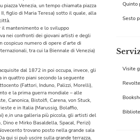
Quinto 
 su piazza Venezia, un tempo chiamata piazza
 figlio di Maria Teresa) sotto il quale, alla
Sesto p
ittà.
per il mantenimento e lo sviluppo
a nei confronti dei giovani artisti e degli
 un cospicuo numero di opere d’arte di
Servi
ernazionali, tra cui la Biennale di Venezia)
Visite g
quisite dal 1872 in poi occupa, invece, gli
a in quattro piani secondo la seguente
Revolte
tocento (Fattori, Induno, Palizzi, Morelli),
cento e la prima guerra mondiale – alle
Booksh
ste, Canonica, Bistolfi, Carena, von Stuck,
este e in Italia (Marussig, Bolaffio,
Bibliot
 e,in una galleria più piccola, gli artisti del
o, Dino e Mirko Basaldella, Spacal, Perizi)
Novecento trovano posto nella grande sala
 Da qui si può uscire sulla grande terrazza,