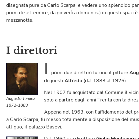
disegnata pure da Carlo Scarpa, e vedere uno splendido pano
primi di settembre, da giovedì a domenica) in questi spazi è 
mezzanotte.
I direttori
I
primi due direttori furono il pittore
Aug
di questi
Alfredo
(dal 1883 al 1926).
Nel 1907 fu acquistato dal Comune il vicino
Augusto Tominz
solo a partire dagli anni Trenta con la dire
1872-1883
Appena nel 1963, con l’affidamento del pro
a Carlo Scarpa, fu messo totalmente a disposizione del mus
attiguo, il palazzo Basevi.
Dal 1960 era direttore
Giulio Montenero
,