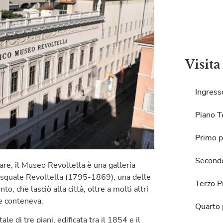
Visita
Ingress
Piano T
Primo p
Second
mare, il Museo Revoltella è una galleria
asquale Revoltella (1795-1869), una delle
Terzo P
o, che lasciò alla città, oltre a molti altri
che conteneva.
Quarto 
e di tre piani, edificata tra il 1854 e il