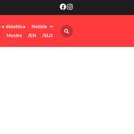
 e didattica
Notizie
Mostre
/EN
/SLO