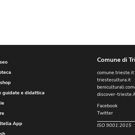
Comune di Tr
useo
oteca
comune.trieste.it
triestecultura.it
shop
beniculturali.comu
e guidate e didattica
discover-trieste.i
ie
Facebook
Twitter
re
ltella App
ISO 9001:2015
ish