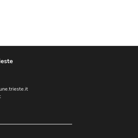
ieste
ne.trieste.it
t