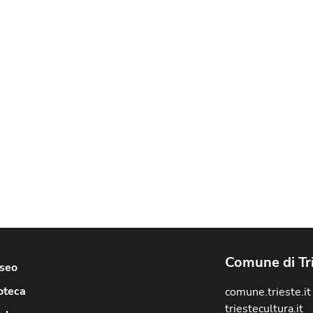
Comune di Tr
useo
oteca
comune.trieste.it
triestecultura.it