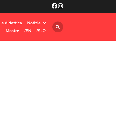
 e didattica
Notizie
Mostre
/EN
/SLO