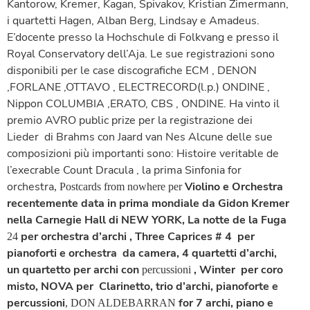
Kantorow, Kremer, Kagan, Spivakov, Kristian Zimermann,
i quartetti Hagen, Alban Berg, Lindsay e Amadeus.
E’docente presso la Hochschule di Folkvang e presso il
Royal Conservatory dell’Aja.
Le sue registrazioni sono
disponibili per le case discografiche ECM , DENON
,FORLANE ,OTTAVO , ELECTRECORD(l.p.) ONDINE ,
Nippon COLUMBIA ,ERATO, CBS , ONDINE. Ha vinto il
premio AVRO public prize
per la registrazione dei
Lieder di Brahms con Jaard van Nes
Alcune delle sue
composizioni più importanti sono: Histoire veritable de
l’execrable Count Dracula
, la prima
Sinfonia
for
orchestra
Violino e Orchestra
, Postcards from nowhere per
recentemente data in prima mondiale da Gidon Kremer
nella Carnegie Hall di NEW YORK,
La notte de la Fuga
per orchestra d’archi ,
Three Caprices # 4
per
24
pianoforti e orchestra da camera, 4
quartetti d’archi,
un
quartetto per archi con
,
Winter
per coro
percussioni
misto,
NOVA
per Clarinetto, trio d’archi, pianoforte e
percussioni
for 7 archi, piano e
, DON ALDEBARRAN