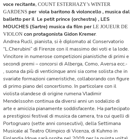
voce recitante
, COUNT ESTERHAZY’s WINTER
per viola baritono & violoncello , musica dal
GARDENS
balletto per il
Le petit prince
(orchestra) ,
LES
MOUCHES
(Sartre) musica da film per
LE JOUEUR DE
con protagonista Gidon Kremer
VIOLON
.
Andrea Rucli, pianista, si è diplomato al Conservatorio
“L.Cherubini” di Firenze con il massimo dei voti e la lode.
Vincitore in numerose competizioni pianistiche di primi e
secondi premi – concorsi di Alberga, Como, Aversa ecc.-
, suona da più di venticinque anni sia come solista che in
svariate formazioni cameristiche, collaborando con figure
di primo piano del concertismo. In particolare con il
violista olandese di origine rumena Vladimir
Mendelssohn continua da diversi anni un sodalizio di
arte e amicizia pianamente soddisfacente.
Ha partecipato
a prestigiosi festival di musica da camera, tra cui quelli di
Portogruaro (sette anni consecutivi), della Settimana
Musicale al Teatro Olimpico di Vicenza, di Kuhmo in
Finlandia (dove sarà ospite nel 2009 per la quinta volta),