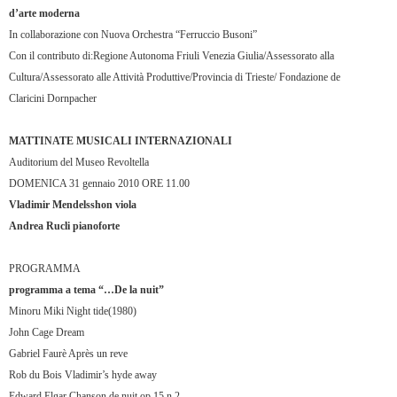
d’arte moderna
In collaborazione con Nuova Orchestra “Ferruccio Busoni”
Con il contributo di:Regione Autonoma Friuli Venezia Giulia/Assessorato alla
Cultura/Assessorato alle Attività Produttive/Provincia di Trieste/ Fondazione de
Claricini Dornpacher
MATTINATE MUSICALI INTERNAZIONALI
Auditorium del Museo Revoltella
DOMENICA 31 gennaio 2010 ORE 11.00
Vladimir Mendelsshon viola
Andrea Rucli pianoforte
PROGRAMMA
programma a tema “…De la nuit”
Minoru Miki Night tide(1980)
John Cage Dream
Gabriel Faurè Après un reve
Rob du Bois Vladimir’s hyde away
Edward Elgar Chanson de nuit op.15 n.2