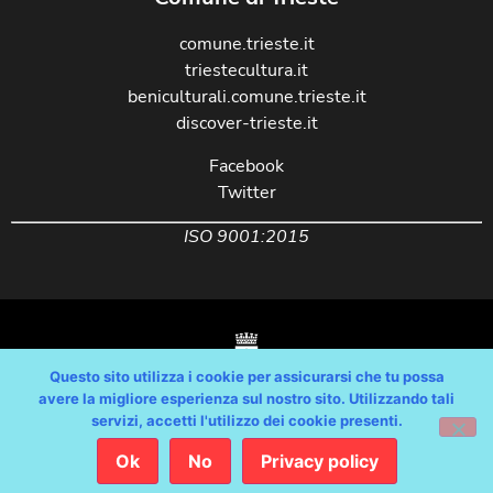
comune.trieste.it
triestecultura.it
beniculturali.comune.trieste.it
discover-trieste.it
Facebook
Twitter
ISO 9001:2015
Questo sito utilizza i cookie per assicurarsi che tu possa
avere la migliore esperienza sul nostro sito. Utilizzando tali
servizi, accetti l'utilizzo dei cookie presenti.
Copyright © Comune di Trieste – partita Iva 00210240321 – tutti i diritti
riservati / Progetto e Sviluppo Media Technologies Srl /
Ok
No
Privacy policy
Feedback
/
Dichiarazione Accessibilità AGID