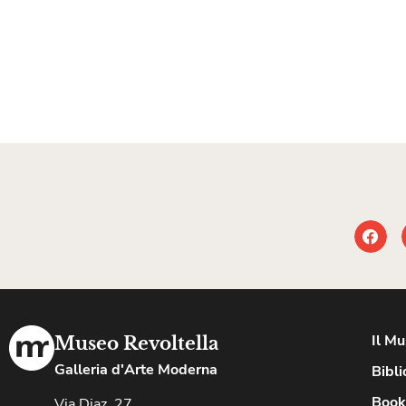
Il M
Museo Revoltella
Galleria d'Arte Moderna
Bibli
Book
Via Diaz, 27