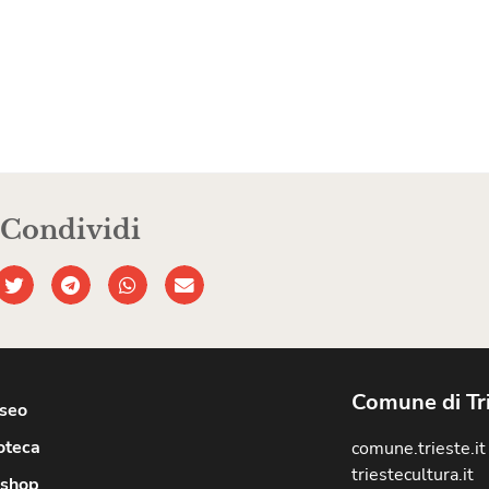
Condividi
Comune di Tr
useo
oteca
comune.trieste.it
triestecultura.it
shop