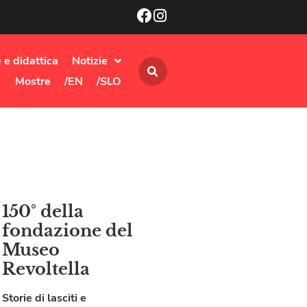
 e didattica
Notizie
Mostre
/EN
/SLO
150° della
fondazione del
Museo
Revoltella
Storie di lasciti e