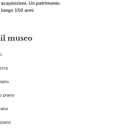
acquisizioni. Un patrimonio
lungo 150 anni
 il museo
o
erra
iano
o piano
iano
piano