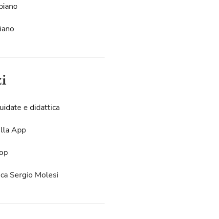
piano
iano
zi
uidate e didattica
lla App
op
eca Sergio Molesi