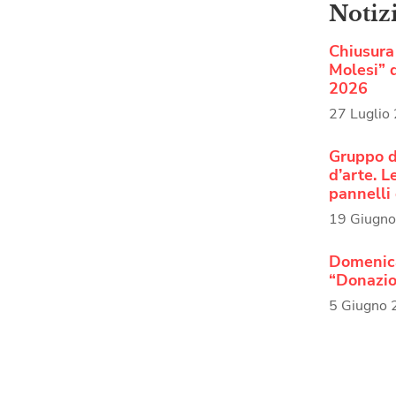
Notiz
Chiusura 
Molesi” d
2026
27 Luglio
Gruppo d
d’arte. 
pannelli 
19 Giugn
Domenica
“Donazio
5 Giugno