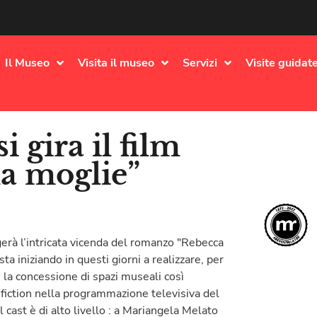
Il Museo
Visita il museo
Servizi
Visite guidate
i gira il film
ma moglie”
gerà l’intricata vicenda del romanzo "Rebecca
ta iniziando in questi giorni a realizzare, per
 la concessione di spazi museali così
 fiction nella programmazione televisiva del
 cast è di alto livello : a Mariangela Melato