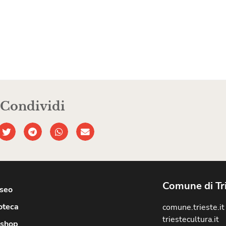
Condividi
Comune di Tr
useo
oteca
comune.trieste.it
triestecultura.it
shop