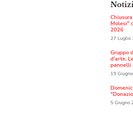
Notiz
Chiusura 
Molesi” d
2026
27 Luglio
Gruppo d
d’arte. 
pannelli 
19 Giugn
Domenica
“Donazio
5 Giugno