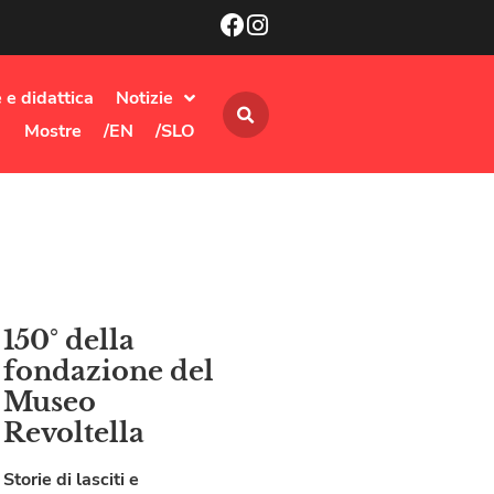
 e didattica
Notizie
Mostre
/EN
/SLO
150° della
fondazione del
Museo
Revoltella
Storie di lasciti e