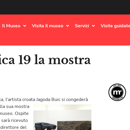
Il Museo
Visita il museo
Servizi
Visite guidate
ca 19 la mostra
, l'artista croata Jagoda Buic si congederà
alla sua mostra
 museo. Ospite
 sarà ricevuto
direttore del