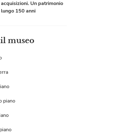
acquisizioni. Un patrimonio
lungo 150 anni
 il museo
o
erra
iano
o piano
iano
piano