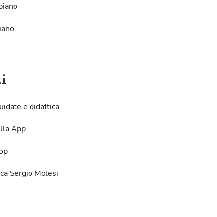
piano
iano
zi
uidate e didattica
lla App
op
eca Sergio Molesi