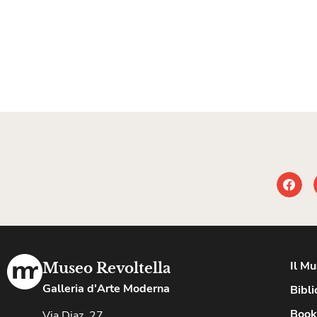
Il M
Museo Revoltella
Galleria d'Arte Moderna
Bibli
Book
Via Diaz, 27