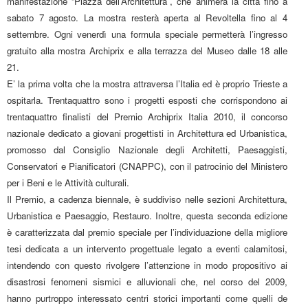
manifestazione “Piazza dell’Architettura”, che animerà la città fino a
sabato 7 agosto. La mostra resterà aperta al Revoltella fino al 4
settembre. Ogni venerdì una formula speciale permetterà l’ingresso
gratuito alla mostra Archiprix e alla terrazza del Museo dalle 18 alle
21.
E’ la prima volta che la mostra attraversa l’Italia ed è proprio Trieste a
ospitarla. Trentaquattro sono i progetti esposti che corrispondono ai
trentaquattro finalisti del Premio Archiprix Italia 2010, il concorso
nazionale dedicato a giovani progettisti in Architettura ed Urbanistica,
promosso dal Consiglio Nazionale degli Architetti, Paesaggisti,
Conservatori e Pianificatori (CNAPPC), con il patrocinio del Ministero
per i Beni e le Attività culturali.
Il Premio, a cadenza biennale, è suddiviso nelle sezioni Architettura,
Urbanistica e Paesaggio, Restauro. Inoltre, questa seconda edizione
è caratterizzata dal premio speciale per l’individuazione della migliore
tesi dedicata a un intervento progettuale legato a eventi calamitosi,
intendendo con questo rivolgere l’attenzione in modo propositivo ai
disastrosi fenomeni sismici e alluvionali che, nel corso del 2009,
hanno purtroppo interessato centri storici importanti come quelli de