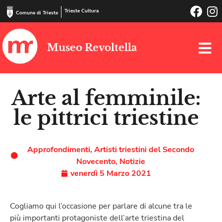
Trieste Cultura
Comune di Trieste
Museo Revoltella
Arte al femminile:
le pittrici triestine
Approfondimenti
,
Artisti triestini del Secondo
Novecento
,
Notizie
venerdì 5 Marzo 2021
Cogliamo qui l’occasione per parlare di alcune tra le
più importanti protagoniste dell’arte triestina del