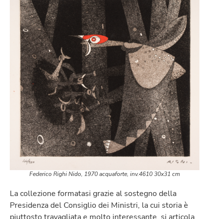
Federico Righi
Nido
, 1970 acquaforte, inv.4610 30x31 cm
La collezione formatasi grazie al sostegno della
Presidenza del Consiglio dei Ministri, la cui storia è
piuttosto travagliata e molto interessante, si articola