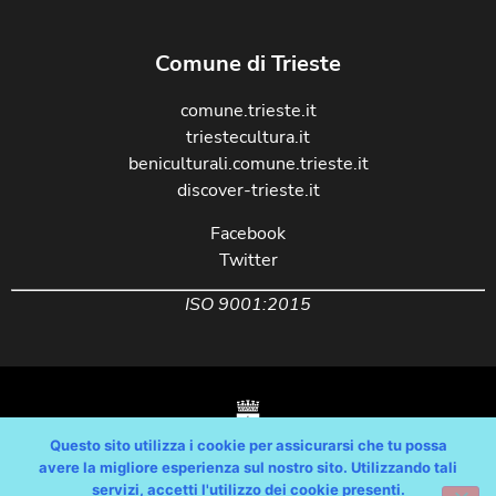
Comune di Trieste
comune.trieste.it
triestecultura.it
beniculturali.comune.trieste.it
discover-trieste.it
Facebook
Twitter
ISO 9001:2015
Questo sito utilizza i cookie per assicurarsi che tu possa
avere la migliore esperienza sul nostro sito. Utilizzando tali
servizi, accetti l'utilizzo dei cookie presenti.
Copyright © Comune di Trieste – partita Iva 00210240321 – tutti i diritti