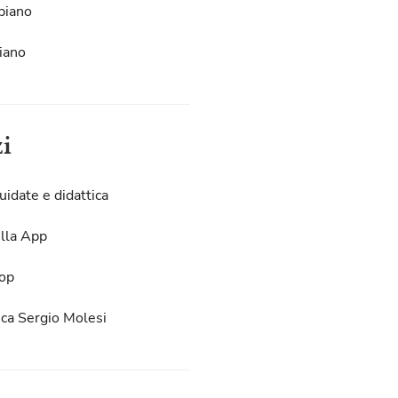
piano
iano
zi
uidate e didattica
lla App
op
eca Sergio Molesi