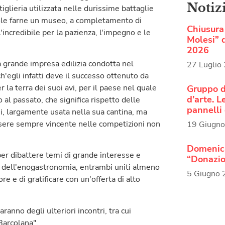
Notiz
iglieria utilizzata nelle durissime battaglie
uole farne un museo, a completamento di
Chiusura 
'incredibile per la pazienza, l'impegno e le
Molesi” d
2026
ra grande impresa edilizia condotta nel
27 Luglio
h'egli infatti deve il successo ottenuto da
r la terra dei suoi avi, per il paese nel quale
Gruppo d
d’arte. 
 al passato, che significa rispetto delle
pannelli 
ini, largamente usata nella sua cantina, ma
sere sempre vincente nelle competizioni non
19 Giugn
Domenica
er dibattere temi di grande interesse e
“Donazio
llo dell'enogastronomia, entrambi uniti almeno
5 Giugno
e e di gratificare con un'offerta di alto
anno degli ulteriori incontri, tra cui
Barcolana".