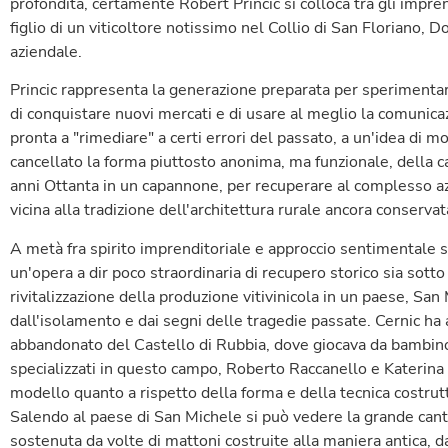
profondità, certamente Robert Princic si colloca tra gli impre
figlio di un viticoltore notissimo nel Collio di San Floriano, D
aziendale.
Princic rappresenta la generazione preparata per sperimenta
di conquistare nuovi mercati e di usare al meglio la comunic
pronta a "rimediare" a certi errori del passato, a un'idea di m
cancellato la forma piuttosto anonima, ma funzionale, della c
anni Ottanta in un capannone, per recuperare al complesso az
vicina alla tradizione dell'architettura rurale ancora conservat
A metà fra spirito imprenditoriale e approccio sentimentale s
un'opera a dir poco straordinaria di recupero storico sia sotto
rivitalizzazione della produzione vitivinicola in un paese, Sa
dall'isolamento e dai segni delle tragedie passate. Cernic ha 
abbandonato del Castello di Rubbia, dove giocava da bambino, 
specializzati in questo campo, Roberto Raccanello e Katerina 
modello quanto a rispetto della forma e della tecnica costru
Salendo al paese di San Michele si può vedere la grande canti
sostenuta da volte di mattoni costruite alla maniera antica, da