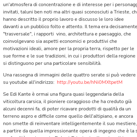
un'atmosfera di concentrazione
e di interesse per i personag
invitati, taluni ben noti ma altri quasi sconosciuti a Trieste, c
hanno descritto il proprio lavoro e discusso le loro idee
davanti a un pubblico folto e attento. Il tema era decisament
"trasversale", i rapporti vino, architettura e paesaggio, che
coinvolgevano sia aspetti economici e produttivi che
motivazioni ideali, amore per la propria terra, rispetto per le
sue forme e le sue tradizioni, in cui i produttori della regione
si distinguono per una particolare sensibilità.
Una rassegna di immagini delle quattro serate si può vedere
su youtube all'indirizzo:
http://youtu.be/hNi0MXtpetM
Se Edi Kante è ormai una figura quasi leggendaria della
viticoltura carsica, il pioniere coraggioso che ha creduto già
alcuni decenni fa, di poter ricavare prodotti di qualità da un
terreno aspro e difficile come quello dell'altipiano, e ancora
non smette di reinventare intelligentemente il suo mestiere,
a partire da quella impressionante opera di ingegno che è la s