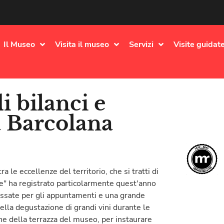
Il Museo
Visita il museo
Servizi
Visite guidate
i bilanci e
 Barcolana
a le eccellenze del territorio, che si tratti di
'arte" ha registrato particolarmente quest'anno
fissate per gli appuntamenti e una grande
della degustazione di grandi vini durante le
one della terrazza del museo, per instaurare