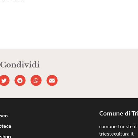
Condividi
Comune di Tr
useo
oteca
comune.trieste.it
triestecultura.it
shop