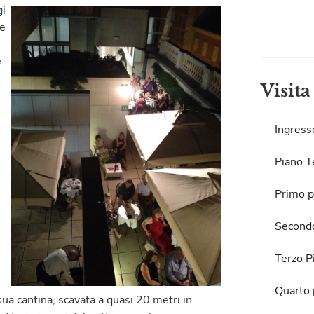
gi
he
e
Visita
Ingress
Piano T
Primo p
Second
Terzo P
Quarto 
ua cantina, scavata a quasi 20 metri in