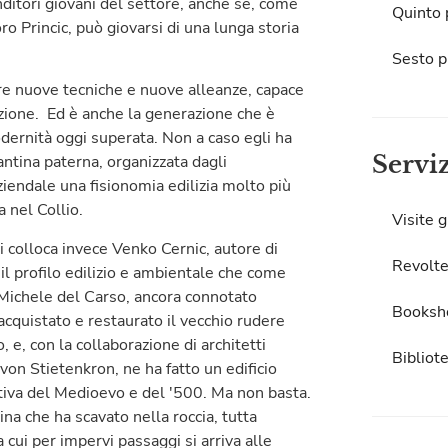
nditori giovani del settore, anche se, come
Quinto 
oro Princic, può giovarsi di una lunga storia
Sesto p
re nuove tecniche e nuove alleanze, capace
azione. Ed è anche la generazione che è
odernità oggi superata. Non a caso egli ha
Servi
antina paterna, organizzata dagli
iendale una fisionomia edilizia molto più
a nel Collio.
Visite g
i colloca invece Venko Cernic, autore di
Revolte
 il profilo edilizio e ambientale che come
n Michele del Carso, ancora connotato
Booksh
acquistato e restaurato il vecchio rudere
e, con la collaborazione di architetti
Bibliot
von Stietenkron, ne ha fatto un edificio
ttiva del Medioevo e del '500. Ma non basta.
na che ha scavato nella roccia, tutta
 cui per impervi passaggi si arriva alle