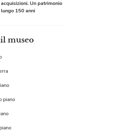
acquisizioni. Un patrimonio
lungo 150 anni
 il museo
o
erra
iano
o piano
iano
piano