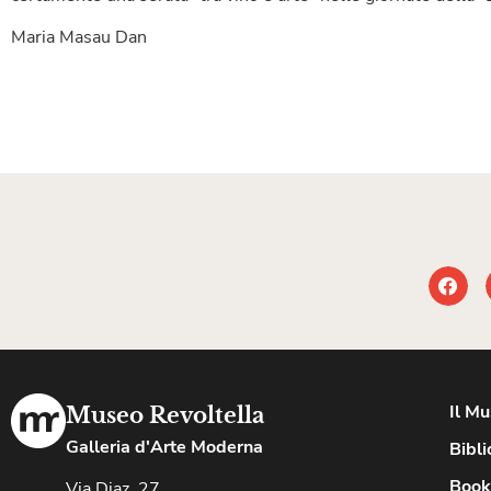
Maria Masau Dan
Il M
Museo Revoltella
Galleria d'Arte Moderna
Bibli
Book
Via Diaz, 27