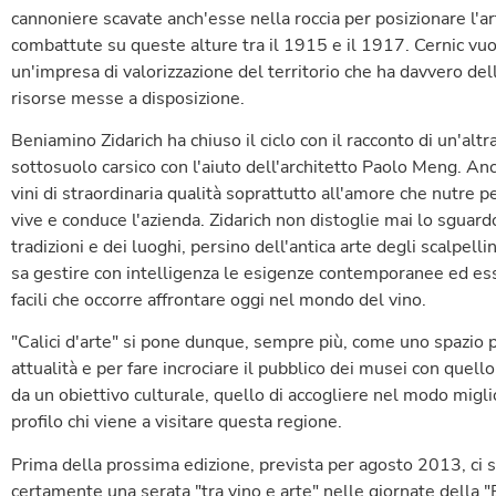
cannoniere scavate anch'esse nella roccia per posizionare l'art
combattute su queste alture tra il 1915 e il 1917. Cernic v
un'impresa di valorizzazione del territorio che ha davvero dell
risorse messe a disposizione.
Beniamino Zidarich ha chiuso il ciclo con il racconto di un'alt
sottosuolo carsico con l'aiuto dell'architetto Paolo Meng. Anc
vini di straordinaria qualità soprattutto all'amore che nutre pe
vive e conduce l'azienda. Zidarich non distoglie mai lo sguardo
tradizioni e dei luoghi, persino dell'antica arte degli scalpell
sa gestire con intelligenza le esigenze contemporanee ed es
facili che occorre affrontare oggi nel mondo del vino.
"Calici d'arte" si pone dunque, sempre più, come uno spazio p
attualità e per fare incrociare il pubblico dei musei con que
da un obiettivo culturale, quello di accogliere nel modo miglior
profilo chi viene a visitare questa regione.
Prima della prossima edizione, prevista per agosto 2013, ci sar
certamente una serata "tra vino e arte" nelle giornate della "