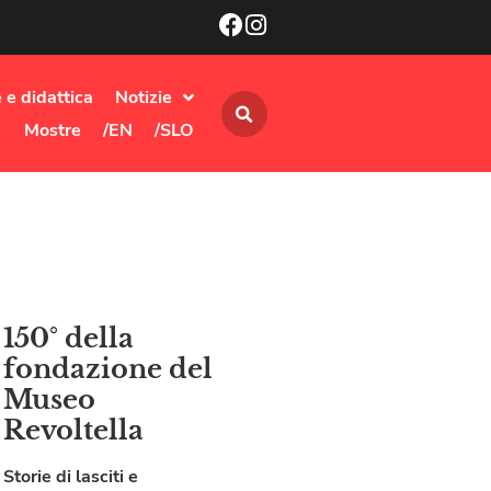
 e didattica
Notizie
Mostre
/EN
/SLO
150° della
fondazione del
Museo
Revoltella
Storie di lasciti e