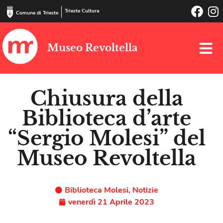
Trieste Cultura
Comune di Trieste
Museo Revoltella
Chiusura della
Biblioteca d’arte
“Sergio Molesi” del
Museo Revoltella
Biblioteca Molesi
,
Notizie
venerdì 21 Aprile 2023