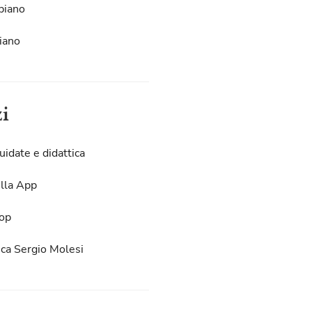
piano
iano
zi
uidate e didattica
lla App
op
eca Sergio Molesi