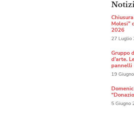
Notiz
Chiusura 
Molesi” d
2026
27 Luglio
Gruppo d
d’arte. 
pannelli 
19 Giugn
Domenica
“Donazio
5 Giugno