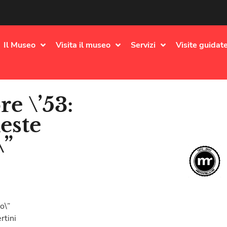
Il Museo
Visita il museo
Servizi
Visite guidate
e \’53:
ieste
\”
o\”
rtini