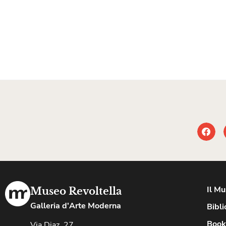
Il M
Museo Revoltella
Galleria d'Arte Moderna
Bibli
Book
Via Diaz, 27