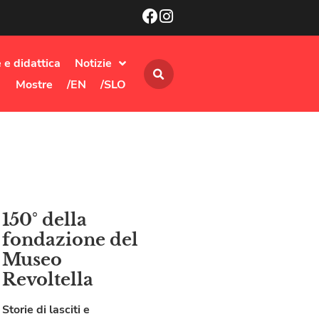
 e didattica
Notizie
Mostre
/EN
/SLO
150° della
fondazione del
Museo
Revoltella
Storie di lasciti e