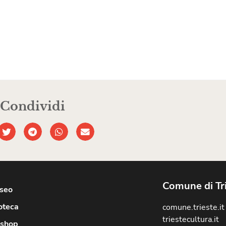
Condividi
Comune di Tr
useo
oteca
comune.trieste.it
triestecultura.it
shop