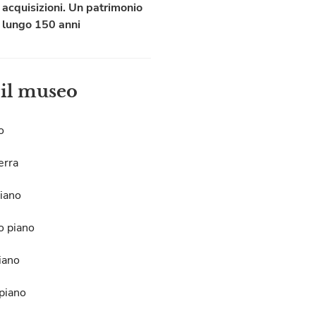
acquisizioni. Un patrimonio
lungo 150 anni
 il museo
o
erra
iano
o piano
iano
piano