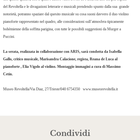
del Revoltella e le divagazioni letterarie e musicali prendendo spunto dalla sua
grande
notorietà, potranno spaziare dal quesito musicale su cosa suoni davvero il duo violino
pianoforte rappresentato nel quadro, alle considerazioni sull’atmosfera tipicamente
bohèmienne della soffitta parigina, con tutte le possibili suggestioni da Murger a
Puccini.
La serata, realizzata in collaborazione con ARIS, sarà condotta da Isabella
Gallo, critico musicale, Marisandra Calacione, regista, Reana de Luca al
pianoforte , Elia Vigolo al violino. Montaggio immagini a cura di Massimo
Cetin.
Museo Revoltella/Via Diaz, 27/Trieste/040 6754350
www.museorevoltella.it
Condividi