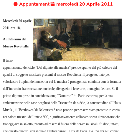
Appuntamenti
mercoledì 20 Aprile 2011
Mercoledì 20 aprile
2011 ore 18,
Auditorium del
Museo Revoltella
Il terzo
appuntamento del ciclo “Dal dipinto alla musica” prende spunto dal più celebre dei
quadri di soggetto musicale presenti al museo Revoltella. Il progetto, nato per
valorizzare i dipinti del museo in cui la musica è protagonista continua con la formula
dell’intreccio fra esecuzione musicale, divagazioni letterarie, immagini, letture. Se il
primo dipinto preso in considerazione, “Notturno” di
Parin evocava, per la sua
ambientazione nelle case borghesi della Trieste fin de siècle, la consuetudine all’Haus
Musik , il “Beethoven”di Balestrieri è noto proprio per essere stato presente in copia
nei salotti triestini dell’inizio 900, significativamente collocato sopra il pianoforte che
troneggiava in salotto, pronto ad essere il fulcro delle serate musicali. Si dice, infatti,
che questo quadro, con il quale l’autore vinse il Prix de Paris, sia uno dei più copiati