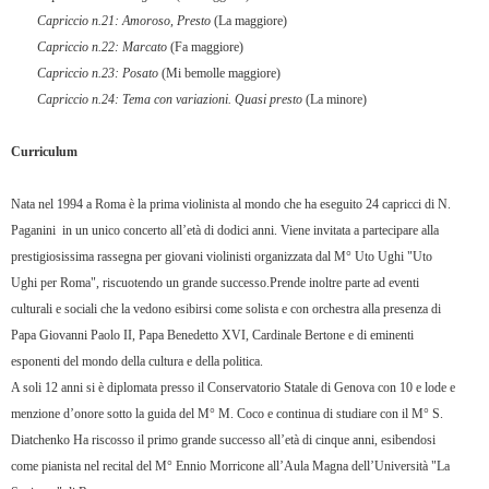
Capriccio n.21: Amoroso, Presto
(La maggiore)
Capriccio n.22: Marcato
(Fa maggiore)
Capriccio n.23: Posato
(Mi bemolle maggiore)
Capriccio n.24: Tema con variazioni. Quasi presto
(La minore)
Curriculum
Nata nel 1994 a Roma è la prima violinista al mondo che ha eseguito 24 capricci di N.
Paganini
in un unico concerto all’età di dodici anni. Viene invitata a partecipare alla
prestigiosissima rassegna per giovani violinisti organizzata dal M° Uto Ughi "Uto
Ughi per Roma", riscuotendo un grande successo.Prende inoltre parte ad eventi
culturali e sociali che la vedono esibirsi come solista e con orchestra alla presenza di
Papa Giovanni Paolo II, Papa Benedetto XVI, Cardinale Bertone e di eminenti
esponenti del mondo della cultura e della politica.
A soli 12 anni si è diplomata presso il Conservatorio Statale di Genova con 10 e lode e
menzione d’onore sotto la guida del M° M. Coco e continua di studiare con il M° S.
Diatchenko Ha riscosso il primo grande successo all’età di cinque anni, esibendosi
come pianista nel recital del M° Ennio Morricone all’Aula Magna dell’Università "La