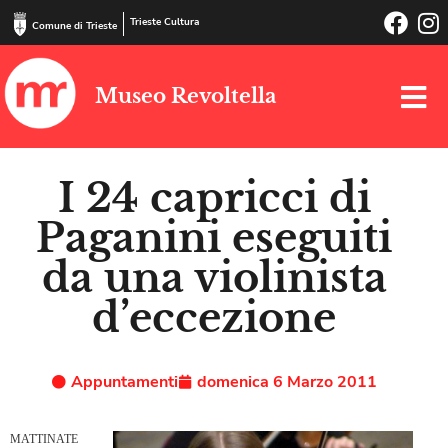
Trieste Cultura
Comune di Trieste
Museo Revoltella
I 24 capricci di
Paganini eseguiti
da una violinista
d’eccezione
Appuntamenti
domenica 6 Marzo 2011
MATTINATE