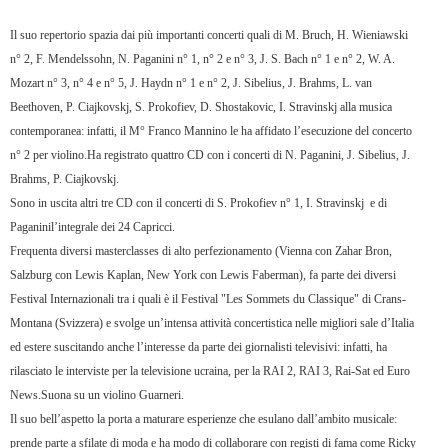
Il suo repertorio spazia dai più importanti concerti quali di M. Bruch, H. Wieniawski
n° 2, F. Mendelssohn, N. Paganini n° 1, n° 2 e n° 3, J. S. Bach n° 1 e n° 2, W. A.
Mozart n° 3, n° 4 e n° 5, J. Haydn n° 1 e n° 2, J. Sibelius, J. Brahms, L. van
Beethoven, P. Ciajkovskj, S. Prokofiev, D. Shostakovic, I. Stravinskj alla musica
contemporanea: infatti, il M° Franco Mannino le ha affidato l’esecuzione del concerto
n° 2 per violino.Ha registrato quattro CD con i concerti di N. Paganini, J. Sibelius, J.
Brahms, P. Ciajkovskj.
Sono in uscita altri tre CD con il concerti di S. Prokofiev n° 1, I. Stravinskj
e di
Paganinil’integrale dei 24 Capricci.
Frequenta diversi masterclasses di alto perfezionamento (Vienna con Zahar Bron,
Salzburg con Lewis Kaplan, New York con Lewis Faberman), fa parte dei diversi
Festival Internazionali tra i quali è il Festival "Les Sommets du Classique" di Crans-
Montana (Svizzera) e svolge un’intensa attività concertistica nelle migliori sale d’Italia
ed estere suscitando anche l’interesse da parte dei giornalisti televisivi: infatti, ha
rilasciato le interviste per la televisione ucraina, per la RAI 2, RAI 3, Rai-Sat ed Euro
News.Suona su un violino Guarneri.
Il suo bell’aspetto la porta a maturare esperienze che esulano dall’ambito musicale:
prende parte a sfilate di moda e ha modo di collaborare con registi di fama come Ricky