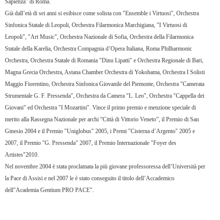
Sapienza" di Roma.
Già dall’età di sei anni si esibisce come solista con "Ensemble i Virtuosi", Orchestra
Sinfonica Statale di Leopoli, Orchestra Filarmonica Marchigiana, "I Virtuosi di
Leopoli", "Art Music", Orchestra Nazionale di Sofia, Orchestra della Filarmonica
Statale della Karelia, Orchestra Compagnia d’Opera Italiana, Roma Philharmonic
Orchestra, Orchestra Statale di Romania "Dinu Lipatti" e Orchestra Regionale di Bari,
Magna Grecia Orchestra, Astana Chamber Orchestra di Yokohama, Orchestra I Solisti
Maggio Fiorentino, Orchestra Sinfonica Giovanile del Piemonte, Orchestra "Camerata
Strumentale G. F. Pressenda", Orchestra da Camera "L. Leo", Orchestra "Cappella dei
Giovani" ed Orchestra "I Mozartini". Vince il primo premio e menzione speciale di
merito alla Rassegna Nazionale per archi “Città di Vittorio Veneto”, il Premio di San
Ginesio 2004 e il Premio "Uniglobus" 2005, i Premi "Cisterna d’Argento" 2005 e
2007, il Premio "G. Pressenda" 2007, il Premio Internazionale "Foyer des
Artistes"2010.
Nel novembre 2004 è stata proclamata la più giovane professoressa dell’Università per
la Pace di Assisi e nel 2007 le è stato conseguito il titolo dell’Accademico
dell"Academia Gentium PRO PACE".