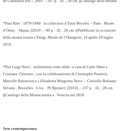
de Catalunya [etc.!, 2003. – 567 p. : ill. ; 30 cm. ((Catalogo della Mostra.
*Paul Klee : 1879-1940 : la collection d’Ernst Beyeler. – Paris : Musée
d’Orsay
: Hazan, [2010!. – 89 p. : ill. ; 26 cm.
((Pubblicato in occasione
della mostra tenuta a Parigi, Musée de l’Orangerie, 14 aprile-19 luglio
2010.
*Pier Luigi Nervi : architettura come sfida / a cura di Carlo Olmo e
Cristiana
Chiorino ; con la collaborazione di Christophe Pourtois,
Marcelle Rabinowicz e Elisabetta Margiotta Nervi. – Cinisello Balsamo :
Silvana ; Bruxelles : Civa :
PLNproject, [2010]. – 237 p. : ill. ; 28 cm.
((Catalogo della Mostra tenuta a
Venezia nel 2010.
Arte contemporanea