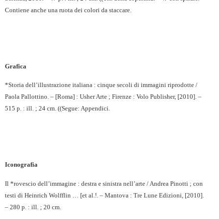
Contiene anche una ruota dei colori da staccare.
Grafica
*Storia dell’illustrazione italiana : cinque secoli di immagini riprodotte /
Paola Pallottino. – [Roma] : Usher Arte ; Firenze : Volo Publisher, [2010]. –
515 p. : ill. ; 24 cm. ((Segue: Appendici.
Iconografia
Il *rovescio dell’immagine : destra e sinistra nell’arte / Andrea Pinotti ; con
testi di Heinrich Wolfflin … [et al.!. – Mantova : Tre Lune Edizioni, [2010].
– 280 p. : ill. ; 20 cm.