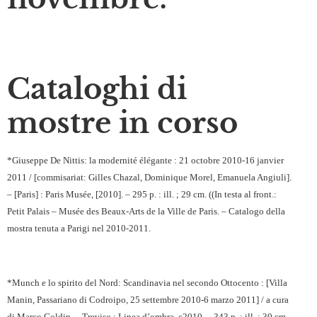
Cataloghi di
mostre in corso
*Giuseppe De Nittis: la modernité élégante : 21 octobre 2010-16 janvier
2011 / [commisariat: Gilles Chazal, Dominique Morel, Emanuela Angiuli].
– [Paris] : Paris Musée, [2010]. – 295 p. : ill. ; 29 cm. ((In testa al front.:
Petit Palais – Musée des Beaux-Arts de la Ville de Paris. – Catalogo della
mostra tenuta a Parigi nel 2010-2011.
*Munch e lo spirito del Nord: Scandinavia nel secondo Ottocento : [Villa
Manin, Passariano di Codroipo, 25 settembre 2010-6 marzo 2011] / a cura
di Marco Goldin. – Treviso : Linea d’ombra, c2010. – 343 p. : ill. ; 30 cm.