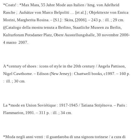
*Coats! : *Max Mara, 55 Jahre Mode aus Italien / hrsg. von Adelheid
Rasche ;
Aufsätze von Marco Belpoliti …
[et al.] ; Objekttexte von Enrica
Morini, Margherita Rosina. – [S.l.] : Skira, [2006]. – 243 p. : ill. ; 29 cm.
((Catalogo della mostra tenuta a Berlino, Staatliche Museen zu Berlin,
Kulturforum Potsdamer Platz, Obere Ausstellungshalle, 30 novembre 2006-
4 marzo
2007.
A *century of shoes : icons of style in the 20th century / Angela Pattison,
Nigel Cawthorne. – Edison (New Jersey) : Chartwell books, c1997. – 160 p.
:
ill. ; 30 cm.
La *mode en Union Soviétique : 1917-1945 / Tatiana Strijénova. – Paris :
Flammarion, 1991. – 311 p. : ill. ; 34 cm.
*Moda negli anni venti : il guardaroba di una signora torinese / a cura di