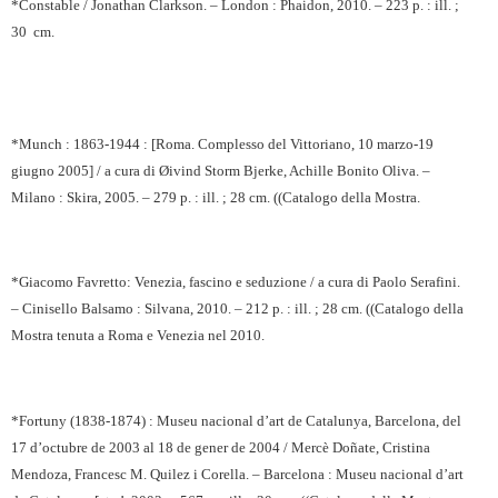
*Constable / Jonathan Clarkson. – London : Phaidon, 2010. – 223 p. : ill. ;
30
cm.
*Munch : 1863-1944 : [Roma. Complesso del Vittoriano, 10 marzo-19
giugno 2005] / a cura di Øivind Storm Bjerke, Achille Bonito Oliva. –
Milano : Skira, 2005. – 279 p. : ill. ; 28 cm. ((Catalogo della Mostra.
*Giacomo Favretto: Venezia, fascino e seduzione / a cura di Paolo Serafini.
– Cinisello Balsamo : Silvana, 2010. – 212 p. : ill. ; 28 cm. ((Catalogo della
Mostra tenuta a Roma e Venezia nel 2010.
*Fortuny (1838-1874) : Museu nacional d’art de Catalunya, Barcelona, del
17 d’octubre de 2003 al 18 de gener de 2004 / Mercè Doñate, Cristina
Mendoza, Francesc M. Quilez i Corella. – Barcelona : Museu nacional d’art