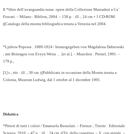
Il *libro dell’avanguardia russa: opere della Collezione Marzaduri a Ca’
Foscari. – Milano : Biblion, 2004. – 158 p. : ill. ; 24 cm + 1 CD-ROM.
((Catalogo della mostra bibliografica tenuta a Venezia nel 2004.
*Ljubow Popowa : 1889-1924 / herausgegeben von Magdalena Dabrowski
; mit Beitragen von Eveyn Weiss …
[et al.]. – Munchen : Prestel, 1991. –
179 p.,
[1] c., ritr. : ill. ; 30 cm. ((Pubblicato in occasione della Mostra tenuta a
Colonia, Museum Ludwig, dal 1 ottobre al 1 dicembre 1991.
Didattica
*Pittori di tutti i colori / Emanuela Bussolati. – Firenze ; Trieste : Editoriale
Scienza, 2010. – 47 p. : ill. ; 24 cm. ((Tit. della copertina. – V.
con spirale. –