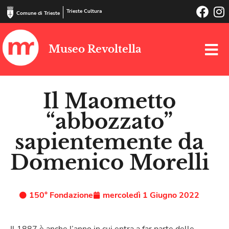
Trieste Cultura
Comune di Trieste
Museo Revoltella
Il Maometto
“abbozzato”
sapientemente da
Domenico Morelli
150° Fondazione
mercoledì 1 Giugno 2022
Il 1887 è anche l’anno in cui entra a far parte delle