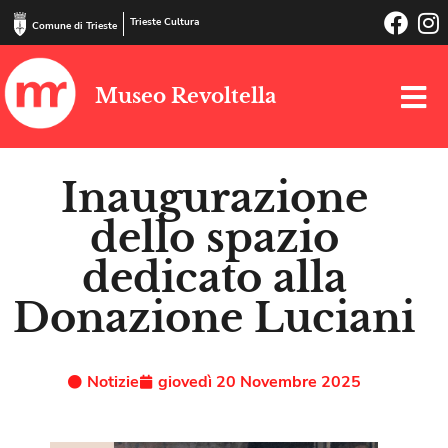
Trieste Cultura
Comune di Trieste
Museo Revoltella
Inaugurazione
dello spazio
dedicato alla
Donazione Luciani
Notizie
giovedì 20 Novembre 2025