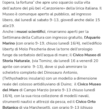
l’opera, la fortuna” che apre uno squarcio sulla vita
dell’autore del più bel «Canzoniere» della lirica italiana. Il
Museo è comunque aperto al pubblico, ad ingresso
libero, dal lunedì al sabato 9-13, giovedì anche dalle 15
alle19.
Anche i
musei scientifici
, rimarranno aperti per la
Settimana della Cultura con ingresso gratuito,
l’Aquario
Marino
(con orario 9-19, chiuso lunedì 16/4), nell’edificio
liberty di Molo Pescheria dove la torre dell'orologio
funge da serbatoio dell'acqua di mare; il
Civico Museo di
Storia Naturale
, (via Tominz, da lunedì 16 a venerdì 20
aprile con orario 9-13), dove si può ammirare lo
scheletro completo del Dinosauro Antonio,
(Tethyshadros insularis) con un modello a dimensione
reale del colosso antidiluviano di Duino; il
Civico Museo
del Mare
di Campo Marzio (orario 9-13 chiuso lunedì
16/4), con la sua ricca collezione di modelli navali,
strumenti nautici e attrezzi da pesca, ed il
Civico Orto
Botanico
di via Marchesetti, con orario 9-13 (chiuso