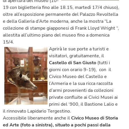
di apertura del museo (10-
19 con biglietteria fino alle 18.15, martedì 17/4 chiuso),
oltre all’esposizione permanente del Palazzo Revoltella
e della Galleria d’Arte moderna, anche la mostra “La
collezione di stampe giapponesi di Frank Lloyd Wright “,
allestita all’ultimo piano del museo fino a domenica
15/4.
Aprirà le sue porte a turisti e
visitatori, gratuitamente, il
Castello di San Giusto
(tutti i
giorni con orario 9-19), con il
Civico Museo del Castello e
l’Armeria e la sua ricca raccolta
d’armi provenienti da collezioni
private confluite ai Civici Musei ai
primi del ‘900, il Bastione Lalio e
il rinnovato Lapidario Tergestino.
Accessibile liberamente anche il
Civico Museo di Storia
ed Arte (foto a sinistra), situato a pochi passi dalla