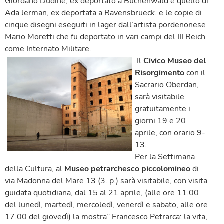
Giordano Dudine, ex deportato a Buchenwald e quello di
Ada Jerman, ex deportata a Ravensbrueck. e le copie di
cinque disegni eseguiti in lager dall’artista pordenonese
Mario Moretti che fu deportato in vari campi del III Reich
come Internato Militare.
Il
Civico Museo del
Risorgimento
con il
Sacrario Oberdan,
sarà visitabile
gratuitamente i
giorni 19 e 20
aprile, con orario 9-
13.
Per la Settimana
della Cultura, al
Museo petrarchesco piccolomineo
di
via Madonna del Mare 13 (3. p.) sarà visitabile, con visita
guidata quotidiana, dal 15 al 21 aprile, (alle ore 11.00
del lunedì, martedì, mercoledì, venerdì e sabato, alle ore
17.00 del giovedì) la mostra” Francesco Petrarca: la vita,