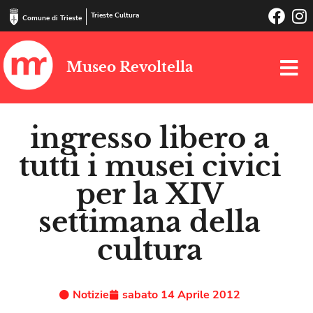
Trieste Cultura
Comune di Trieste
Museo Revoltella
ingresso libero a
tutti i musei civici
per la XIV
settimana della
cultura
Notizie
sabato 14 Aprile 2012