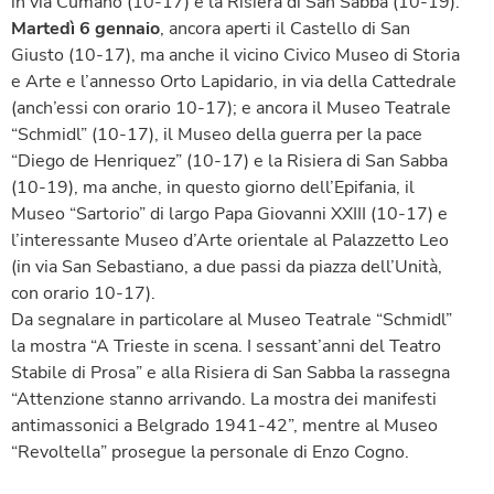
in via Cumano (10-17) e la Risiera di San Sabba (10-19).
Martedì 6 gennaio
, ancora aperti il Castello di San
Giusto (10-17), ma anche il vicino Civico Museo di Storia
e Arte e l’annesso Orto Lapidario, in via della Cattedrale
(anch’essi con orario 10-17); e ancora il Museo Teatrale
“Schmidl” (10-17), il Museo della guerra per la pace
“Diego de Henriquez” (10-17) e la Risiera di San Sabba
(10-19), ma anche, in questo giorno dell’Epifania, il
Museo “Sartorio” di largo Papa Giovanni XXIII (10-17) e
l’interessante Museo d’Arte orientale al Palazzetto Leo
(in via San Sebastiano, a due passi da piazza dell’Unità,
con orario 10-17).
Da segnalare in particolare al Museo Teatrale “Schmidl”
la mostra “A Trieste in scena. I sessant’anni del Teatro
Stabile di Prosa” e alla Risiera di San Sabba la rassegna
“Attenzione stanno arrivando. La mostra dei manifesti
antimassonici a Belgrado 1941-42”, mentre al Museo
“Revoltella” prosegue la personale di Enzo Cogno.