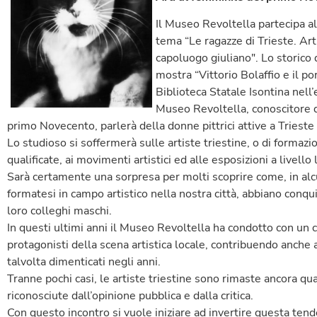
Il Museo Revoltella partecipa a
tema “Le ragazze di Trieste. Ar
capoluogo giuliano". Lo storico d
mostra “Vittorio Bolaffio e il po
Biblioteca Statale Isontina nell’
Museo Revoltella, conoscitore de
primo Novecento, parlerà della donne pittrici attive a Triest
Lo studioso si soffermerà sulle artiste triestine, o di formaz
qualificate, ai movimenti artistici ed alle esposizioni a livell
Sarà certamente una sorpresa per molti scoprire come, in alcu
formatesi in campo artistico nella nostra città, abbiano conquis
loro colleghi maschi.
In questi ultimi anni il Museo Revoltella ha condotto con un c
protagonisti della scena artistica locale, contribuendo anche a
talvolta dimenticati negli anni.
Tranne pochi casi, le artiste triestine sono rimaste ancora q
riconosciute dall’opinione pubblica e dalla critica.
Con questo incontro si vuole iniziare ad invertire questa tend