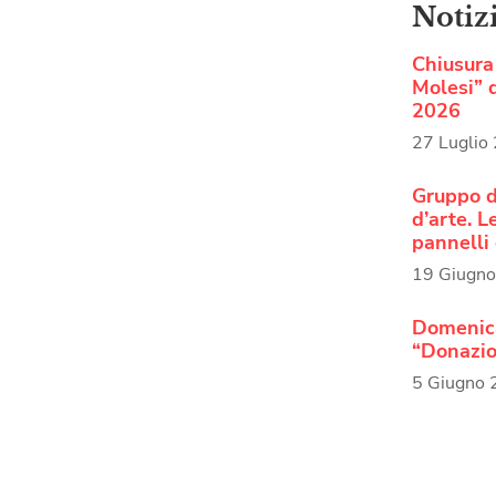
Notiz
Chiusura 
Molesi” d
2026
27 Luglio
Gruppo d
d’arte. 
pannelli 
19 Giugn
Domenica
“Donazio
5 Giugno