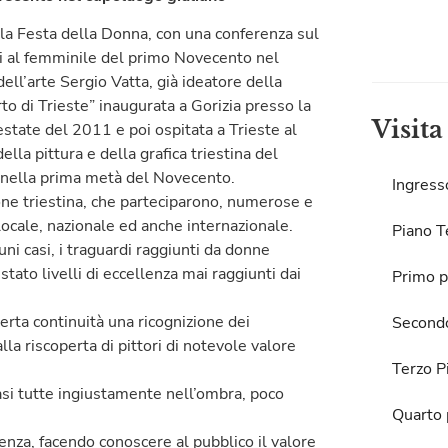
lla Festa della Donna, con una conferenza sul
ti al femminile del primo Novecento nel
ell’arte Sergio Vatta, già ideatore della
rto di Trieste” inaugurata a Gorizia presso la
Visita
estate del 2011 e poi ospitata a Trieste al
lla pittura e della grafica triestina del
e nella prima metà del Novecento.
Ingress
ione triestina, che parteciparono, numerose e
o locale, nazionale ed anche internazionale.
Piano T
ni casi, i traguardi raggiunti da donne
tato livelli di eccellenza mai raggiunti dai
Primo p
erta continuità una ricognizione dei
Second
lla riscoperta di pittori di notevole valore
Terzo P
uasi tutte ingiustamente nell’ombra, poco
Quarto 
enza, facendo conoscere al pubblico il valore