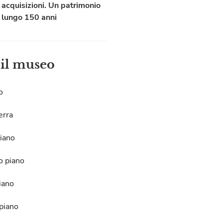
acquisizioni. Un patrimonio
lungo 150 anni
 il museo
o
erra
iano
o piano
iano
piano