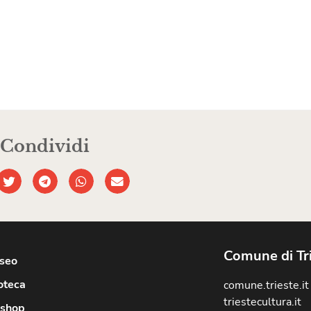
Condividi
Comune di Tr
useo
oteca
comune.trieste.it
triestecultura.it
shop