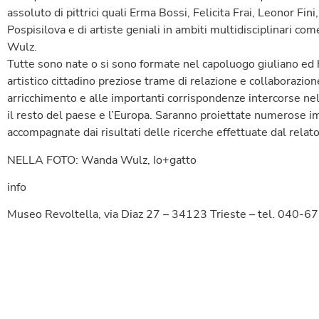
assoluto di pittrici quali Erma Bossi, Felicita Frai, Leonor Fi
Pospisilova e di artiste geniali in ambiti multidisciplinari c
Wulz.
Tutte sono nate o si sono formate nel capoluogo giuliano ed 
artistico cittadino preziose trame di relazione e collaborazio
arricchimento e alle importanti corrispondenze intercorse nell
il resto del paese e l’Europa. Saranno proiettate numerose im
accompagnate dai risultati delle ricerche effettuate dal relator
NELLA FOTO: Wanda Wulz, Io+gatto
info
Museo Revoltella, via Diaz 27 – 34123 Trieste – tel. 040-