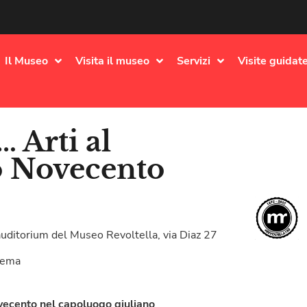
Il Museo
Visita il museo
Servizi
Visite guidate
… Arti al
o Novecento
uditorium del Museo Revoltella, via Diaz 27
 tema
vecento nel capoluogo giuliano