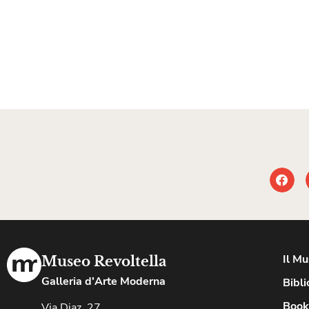
Il M
Museo Revoltella
Galleria d'Arte Moderna
Bibli
Book
Via Diaz, 27