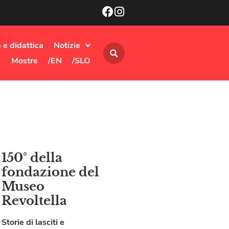
 e didattica
Notizie
Mostre
/EN
/SLO
150° della
fondazione del
Museo
Revoltella
Storie di lasciti e