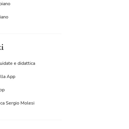
piano
iano
zi
uidate e didattica
lla App
op
eca Sergio Molesi