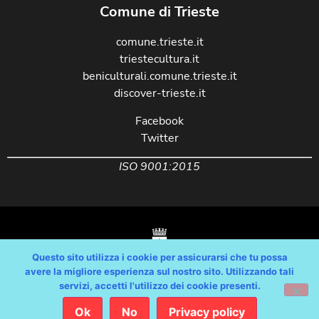
Comune di Trieste
comune.trieste.it
triestecultura.it
beniculturali.comune.trieste.it
discover-trieste.it
Facebook
Twitter
ISO 9001:2015
Questo sito utilizza i cookie per assicurarsi che tu possa
avere la migliore esperienza sul nostro sito. Utilizzando tali
servizi, accetti l'utilizzo dei cookie presenti.
Copyright © Comune di Trieste – partita Iva 00210240321 – tutti i diritti
riservati / Progetto e Sviluppo Media Technologies Srl /
Ok
No
Privacy policy
Feedback
/
Dichiarazione Accessibilità AGID