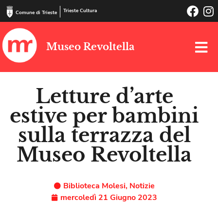
Trieste Cultura
Comune di Trieste
Museo Revoltella
Letture d’arte
estive per bambini
sulla terrazza del
Museo Revoltella
Biblioteca Molesi
,
Notizie
mercoledì 21 Giugno 2023