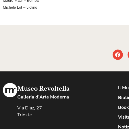
Mauro Maur – tromba
Michele Lot – violino
Il M
Museo Revoltella
Galleria d'Arte Moderna
Bibli
Book
Via Diaz, 27
Trieste
Visit
Notiz