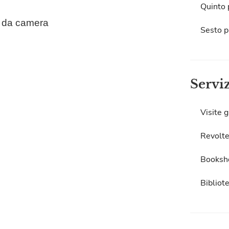
Quinto 
a da camera
Sesto p
Servi
Visite g
Revolte
Booksh
Bibliot