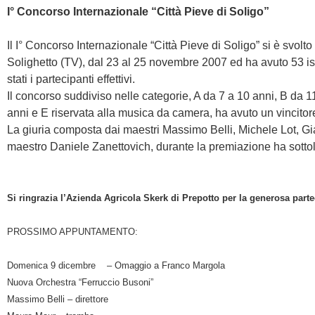
I° Concorso Internazionale “Città Pieve di Soligo”
Il I° Concorso Internazionale “Città Pieve di Soligo” si è svolto
Solighetto (TV), dal 23 al 25 novembre 2007 ed ha avuto 53 is
stati i partecipanti effettivi.
Il concorso suddiviso nelle categorie, A da
7 a
10 anni, B da
1
anni e E riservata alla musica da camera, ha avuto un vincitor
La giuria composta dai maestri Massimo Belli, Michele Lot, Gi
maestro Daniele Zanettovich, durante la premiazione ha sottolin
Si ringrazia l’Azienda Agricola Skerk di Prepotto per la generosa part
PROSSIMO APPUNTAMENTO:
Domenica 9 dicembre
– Omaggio a Franco Margola
Nuova Orchestra “Ferruccio Busoni”
Massimo Belli – direttore