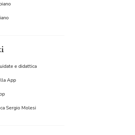
piano
iano
zi
uidate e didattica
lla App
op
eca Sergio Molesi