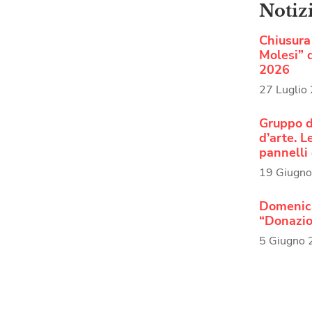
Notiz
Chiusura 
Molesi” d
2026
27 Luglio
Gruppo d
d’arte. 
pannelli 
19 Giugn
Domenica
“Donazio
5 Giugno