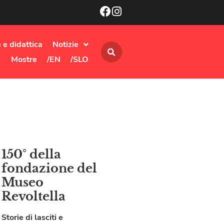
 e didattica
Notizie
Mostre
/EN
/SLO
150° della
fondazione del
Museo
Revoltella
Storie di lasciti e