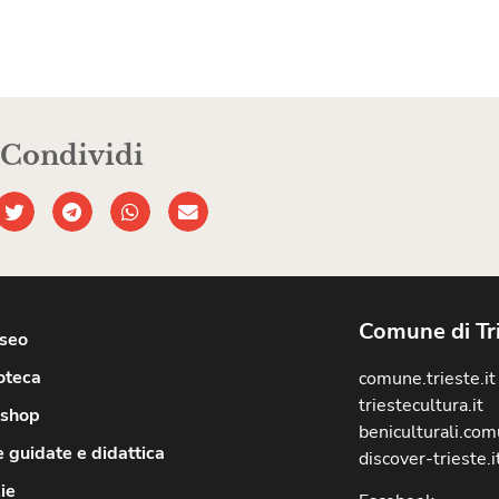
Condividi
Comune di Tr
useo
oteca
comune.trieste.it
triestecultura.it
shop
beniculturali.comu
e guidate e didattica
discover-trieste.i
ie