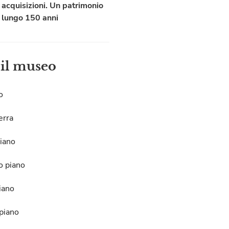
acquisizioni. Un patrimonio
lungo 150 anni
 il museo
o
erra
iano
o piano
iano
piano