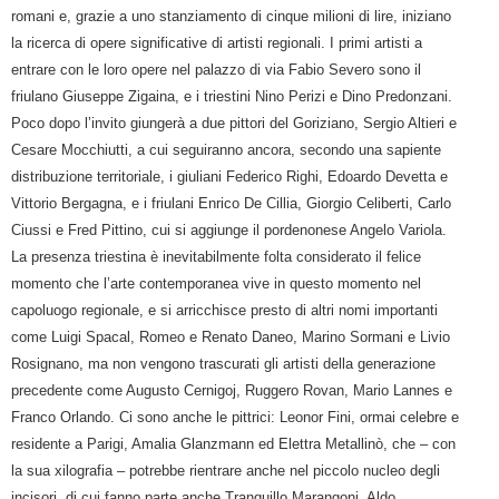
romani e, grazie a uno stanziamento di cinque milioni di lire, iniziano
la ricerca di opere significative di artisti regionali. I primi artisti a
entrare con le loro opere nel palazzo di via Fabio Severo sono il
friulano Giuseppe Zigaina, e i triestini Nino Perizi e Dino Predonzani.
Poco dopo l’invito giungerà a due pittori del Goriziano, Sergio Altieri e
Cesare Mocchiutti, a cui seguiranno ancora, secondo una sapiente
distribuzione territoriale, i giuliani Federico Righi, Edoardo Devetta e
Vittorio Bergagna, e i friulani Enrico De Cillia, Giorgio Celiberti, Carlo
Ciussi e Fred Pittino, cui si aggiunge il pordenonese Angelo Variola.
La presenza triestina è inevitabilmente folta considerato il felice
momento che l’arte contemporanea vive in questo momento nel
capoluogo regionale, e si arricchisce presto di altri nomi importanti
come Luigi Spacal, Romeo e Renato Daneo, Marino Sormani e Livio
Rosignano, ma non vengono trascurati gli artisti della generazione
precedente come Augusto Cernigoj, Ruggero Rovan, Mario Lannes e
Franco Orlando. Ci sono anche le pittrici: Leonor Fini, ormai celebre e
residente a Parigi, Amalia Glanzmann ed Elettra Metallinò, che – con
la sua xilografia – potrebbe rientrare anche nel piccolo nucleo degli
incisori, di cui fanno parte anche Tranquillo Marangoni, Aldo