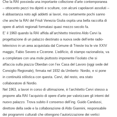
Che la RAI possieda una importante collezione d’arte contemporanea
– ottocento pezzi tra dipinti e sculture, con alcuni capolavori assoluti –
è abbastanza noto agli addetti ai lavori, ma certamente pochi sanno
che anche la RAI del Friuli Venezia Giulia ospita una bella raccolta di
opere di artisti regionali formatasi quasi mezzo secolo fa.
E’ il 1960 quando la RAI affida all’architetto triestino Aldo Cervi la
progettazione di un palazzo destinato a nuova sede dell’ente radio-
televisivo in un area acquistata dal Comune di Trieste tra le vie XXIV
maggio, Fabio Severo e Cicerone. L’edificio, di stampo razionalista, va
a completare con una mole piuttosto imponente l’isolato che si
affaccia sulla piazza Oberdan con l’ex Casa del Lavoro (oggi sede del
Consiglio Regionale), firmata nel 1932 da Umberto
Nordio, e si pone
in continuità stilistica con questa. Cervi, del resto, era stato
collaboratore di Nordio.
Nel 1963, a lavori in corso di ultimazione, è l’architetto Cervi stesso a
proporre alla RAI l’acquisto di opere d’arte per valorizzare gli interni del
nuovo palazzo. Trova subito il consenso dell’ing. Guido Candussi,
direttore della sede e la collaborazione di Aldo Giannini, responsabile
dei programmi culturali che ottengono l’autorizzazione dei vertici