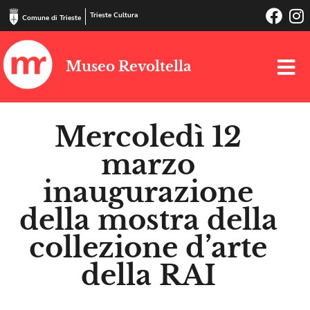
Trieste Cultura
Comune di Trieste
Museo Revoltella
Mercoledì 12
marzo
inaugurazione
della mostra della
collezione d’arte
della RAI