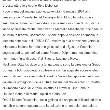
Bressanutti e lo sloveno Riko Debenjak.
Poco prima dell’inaugurazione, avvenuta il 6 maggio 1964 alla
presenza del Presidente del Consiglio Aldo Moro, la collezione si
arricchisce di due nomi importanti come Antonio Zoran Music, di cui
viene acquistato “Motif italien vert” e Marcello Mascherini, che cede la
scultura in bronzo “Danzatrice”. Anche dopo la solenne cerimonia la
raccolta continua: nel 1965 la RAI mostra la sua attenzione verso la
minoranza italiana in Istria con gli acquisti di Ugussi e Cocchietto,
segue artisti un po’ defilati come Poian e Delpin, ma non dimentica
nemmeno i “grandi vecchi” di Trieste, Lucano e Rovan.
Negli anni Ottanta, dopo una lunga pausa, sotto la direzione di Guido
Botteri, la RAI completa la collezione con un acquisto eccezionale,
quattro dipinti provenienti dagli eredi di Saba che rappresentano una
galleria di protagonisti della cultura italiana del Novecento: il “Ritratto
di Umberto Saba” di Vittorio Bolaffio e i ritratti di Lina Saba, di
Linuccia Saba e di Maria Lupieri di Carlo Levi.
Ora al Museo Revoltella – nella galleria del soppalco dell’auditorium è
possibile vedere esposta tutta la collezione e non solo: una saletta