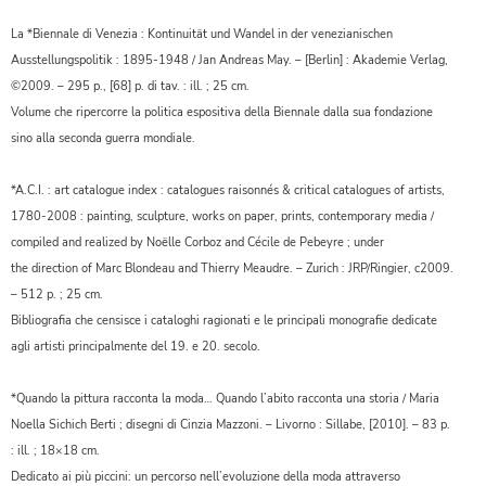
La *Biennale di Venezia : Kontinuität und Wandel in der venezianischen
Ausstellungspolitik : 1895-1948 / Jan Andreas May. – [Berlin] : Akademie Verlag,
©2009. – 295 p., [68] p. di tav. : ill. ; 25 cm.
Volume che ripercorre la politica espositiva della Biennale dalla sua fondazione
sino alla seconda guerra mondiale.
*A.C.I. : art catalogue index : catalogues raisonnés & critical catalogues of artists,
1780-2008 : painting, sculpture, works on paper, prints, contemporary media /
compiled and realized by Noëlle Corboz and Cécile de Pebeyre ; under
the direction of Marc Blondeau and Thierry Meaudre. – Zurich : JRP/Ringier, c2009.
– 512 p. ; 25 cm.
Bibliografia che censisce i cataloghi ragionati e le principali monografie dedicate
agli artisti principalmente del 19. e 20. secolo.
*Quando la pittura racconta la moda… Quando l’abito racconta una storia / Maria
Noella Sichich Berti ; disegni di Cinzia Mazzoni. – Livorno : Sillabe, [2010]. – 83 p.
: ill. ; 18×18 cm.
Dedicato ai più piccini: un percorso nell’evoluzione della moda attraverso