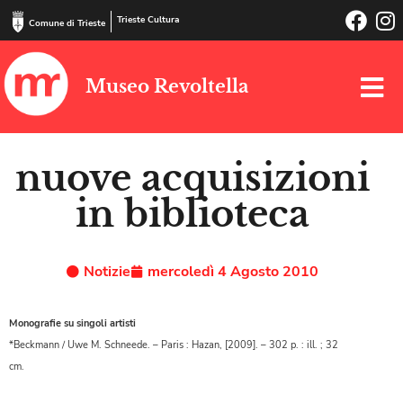
Trieste Cultura
Comune di Trieste
Museo Revoltella
nuove acquisizioni
in biblioteca
Notizie
mercoledì 4 Agosto 2010
Monografie su singoli artisti
*Beckmann / Uwe M. Schneede. – Paris : Hazan, [2009]. – 302 p. : ill. ; 32
cm.