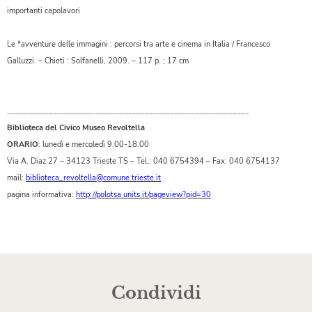
importanti capolavori
Le *avventure delle immagini : percorsi tra arte e cinema in Italia / Francesco
Galluzzi. – Chieti : Solfanelli, 2009. – 117 p. ; 17 cm
__________________________________________________________
Biblioteca del Civico Museo Revoltella
ORARIO
: lunedì e mercoledì 9.00-18.00
Via A. Diaz 27 – 34123 Trieste TS – Tel.: 040 6754394 – Fax: 040 6754137
mail:
biblioteca_revoltella@comune.trieste.it
pagina informativa:
http://polotsa.units.it/pageview?pid=30
Condividi