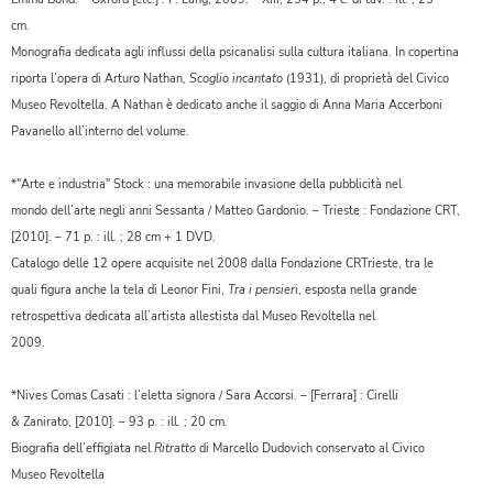
cm.
Monografia dedicata agli influssi della psicanalisi sulla cultura italiana. In copertina
riporta l’opera di Arturo Nathan,
Scoglio incantato
(1931), di proprietà del Civico
Museo Revoltella. A Nathan è dedicato anche il saggio di Anna Maria Accerboni
Pavanello all’interno del volume.
*"Arte e industria" Stock : una memorabile invasione della pubblicità nel
mondo dell’arte negli anni Sessanta / Matteo Gardonio. – Trieste : Fondazione CRT,
[2010]. – 71 p. : ill. ; 28 cm + 1 DVD.
Catalogo delle 12 opere acquisite nel 2008 dalla Fondazione CRTrieste, tra le
quali figura anche la tela di Leonor Fini,
Tra i pensier
i, esposta nella grande
retrospettiva dedicata all’artista allestista dal Museo Revoltella nel
2009.
*Nives Comas Casati : l’eletta signora / Sara Accorsi. – [Ferrara] : Cirelli
& Zanirato, [2010]. – 93 p. : ill. ; 20 cm.
Biografia dell’effigiata nel
Ritratto
di Marcello Dudovich conservato al Civico
Museo Revoltella