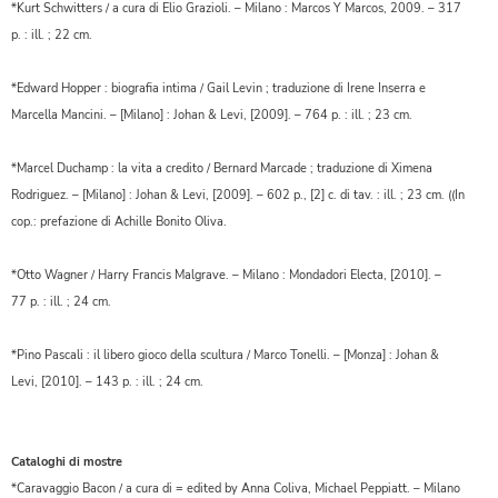
*Kurt Schwitters / a cura di Elio Grazioli. – Milano : Marcos Y Marcos, 2009. – 317
p. : ill. ; 22 cm.
*Edward Hopper : biografia intima / Gail Levin ; traduzione di Irene Inserra e
Marcella Mancini. – [Milano] : Johan & Levi, [2009]. – 764 p. : ill. ; 23 cm.
*Marcel Duchamp : la vita a credito / Bernard Marcade ; traduzione di Ximena
Rodriguez. – [Milano] : Johan & Levi, [2009]. – 602 p., [2] c. di tav. : ill. ; 23 cm. ((In
cop.: prefazione di Achille Bonito Oliva.
*Otto Wagner / Harry Francis Malgrave. – Milano : Mondadori Electa, [2010]. –
77 p. : ill. ; 24 cm.
*Pino Pascali : il libero gioco della scultura / Marco Tonelli. – [Monza] : Johan &
Levi, [2010]. – 143 p. : ill. ; 24 cm.
Cataloghi di mostre
*Caravaggio Bacon / a cura di = edited by Anna Coliva, Michael Peppiatt. – Milano