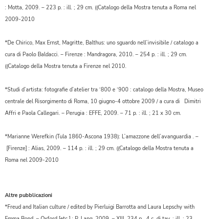
: Motta, 2009. – 223 p. : ill. ; 29 cm. ((Catalogo della Mostra tenuta a Roma nel
2009-2010
*De Chirico, Max Ernst, Magritte, Balthus: uno sguardo nell’invisibile / catalogo a
cura di Paolo Baldacci. – Firenze : Mandragora, 2010. – 254 p. : ill. ; 29 cm.
((Catalogo della Mostra tenuta a Firenze nel 2010.
*Studi d’artista: fotografie d’atelier tra ‘800 e ‘900 : catalogo della Mostra, Museo
centrale del Risorgimento di Roma, 10 giugno-4 ottobre 2009 / a cura di Dimitri
Affri e Paola Callegari. – Perugia : EFFE, 2009. – 71 p. : ill. ; 21 x 30 cm.
*Marianne Werefkin (Tula 1860-Ascona 1938): L’amazzone dell’avanguardia . –
[Firenze] : Alias, 2009. – 114 p. : ill. ; 29 cm. ((Catalogo della Mostra tenuta a
Roma nel 2009-2010
Altre pubblicazioni
*Freud and Italian culture / edited by Pierluigi Barrotta and Laura Lepschy with
Emma Bond. – Oxford [etc.] : P. Lang, 2009. – XIII, 234 p., 4 c. di tav. : ill. ; 23