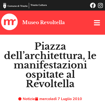
Trieste Cultura
Comune di Trieste
Museo Revoltella
Piazza
dell’architettura, le
manifestazioni
ospitate al
Revoltella
Notizie
mercoledì 7 Luglio 2010