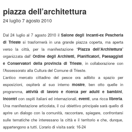
piazza dell’architettura
24 luglio 7 agosto 2010
Dal 24 luglio al 7 agosto 2010 il
Salone degli Incanti-ex Pescheria
di Trieste
si trasformerà in una grande piazza coperta, ma aperta
verso la città, per la manifestazione “
Piazza dell’Architettura
”
organizzata dall’
Ordine degli Architetti, Pianificatori, Paesaggisti
e Conservatori della provincia di Trieste
, in collaborazione con
l’Assessorato alla Cultura del Comune di Trieste.
L’antico mercato cittadino del pesce ora adibito a spazio per
esposizioni, ospiterà al
suo interno
mostre
, ben otto quelle in
programma,
attività di lavoro e ricerca per adulti e bambini
,
incontri
con ospiti italiani ed internazionali,
eventi
, una ricca
libreria
.
Una manifestazione articolata, il cui obiettivo principale sarà quello di
aprire un dialogo con la
comunità, raccontare, spiegare, confrontarsi
sulle tematiche che interessano la città e il territorio e che, dunque,
appartengono a tutti. L’orario di visita sarà: 16-24