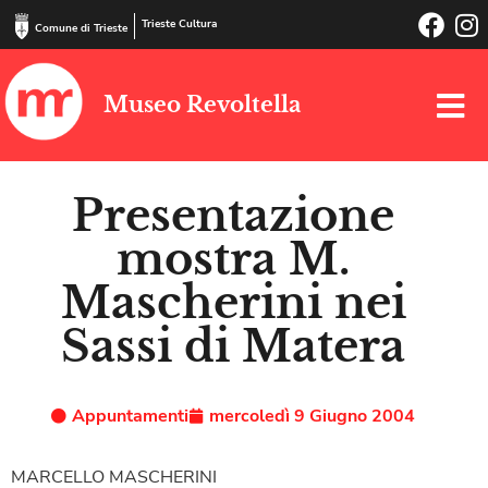
Trieste Cultura
Comune di Trieste
Museo Revoltella
Presentazione
mostra M.
Mascherini nei
Sassi di Matera
Appuntamenti
mercoledì 9 Giugno 2004
MARCELLO MASCHERINI