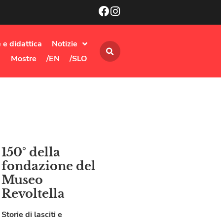
 e didattica
Notizie
Mostre
/EN
/SLO
150° della
fondazione del
Museo
Revoltella
Storie di lasciti e