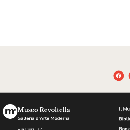
Il M
Museo Revoltella
Galleria d'Arte Moderna
Bibli
Book
Via Diaz, 27