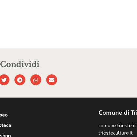
Condividi
Comune di Tr
useo
oteca
comune.trieste.it
triestecultura.it
shop