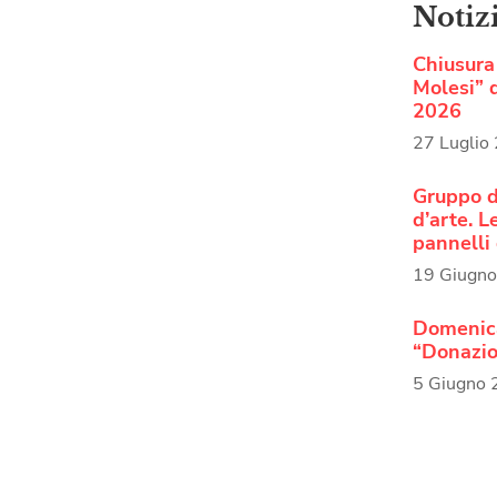
Notiz
Chiusura 
Molesi” d
2026
27 Luglio
Gruppo d
d’arte. 
pannelli 
19 Giugn
Domenica
“Donazio
5 Giugno