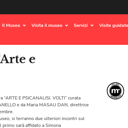
Il Museo
Visita il museo
Servizi
Visite guidate
Arte e
stra “ARTE E PSICANALISI. VOLTI” curata
VANELLO e da Maria MASAU DAN, direttrice
tembre.
eo, si terranno due ulteriori incontri sul
 primo sarà affidato a Simona