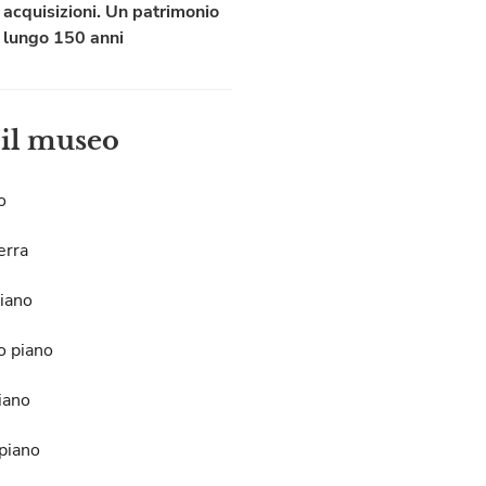
acquisizioni. Un patrimonio
lungo 150 anni
 il museo
o
erra
iano
o piano
iano
piano