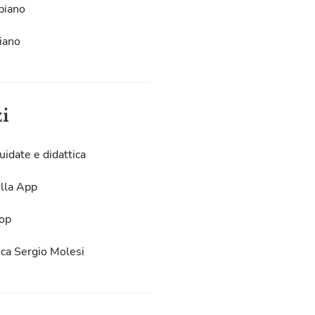
piano
iano
zi
uidate e didattica
lla App
op
eca Sergio Molesi