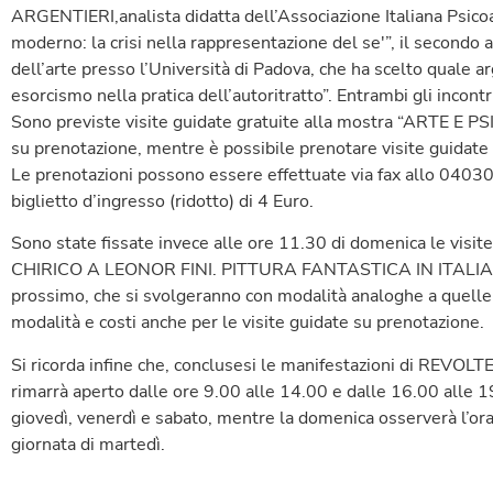
ARGENTIERI,analista didatta dell’Associazione Italiana Psicoa
moderno: la crisi nella rappresentazione del se'”, il second
dell’arte presso l’Università di Padova, che ha scelto quale a
esorcismo nella pratica dell’autoritratto”. Entrambi gli incontr
Sono previste visite guidate gratuite alla mostra “ARTE E 
su prenotazione, mentre è possibile prenotare visite guidate 
Le prenotazioni possono essere effettuate via fax allo 040302
biglietto d’ingresso (ridotto) di 4 Euro.
Sono state fissate invece alle ore 11.30 di domenica le visit
CHIRICO A LEONOR FINI. PITTURA FANTASTICA IN ITALIA”, a
prossimo, che si svolgeranno con modalità analoghe a quell
modalità e costi anche per le visite guidate su prenotazione.
Si ricorda infine che, conclusesi le manifestazioni di REVO
rimarrà aperto dalle ore 9.00 alle 14.00 e dalle 16.00 alle 1
giovedì, venerdì e sabato, mentre la domenica osserverà l’or
giornata di martedì.