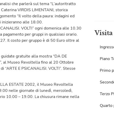
nalisi che parlerà sul tema “L’autoritratto
o a Caterina VIRDIS LIMENTANI, storica
rgomento “Il volto della paura: indagini ed
i inizieranno alle 18.00.
PSICANALISI. VOLTI” ogni domenica alle 10.30
Visita
a pagamento per gruppi in qualsiasi orario.
7. Il costo per gruppo è di 50 Euro oltre al
Ingress
e guidate gratuite alla mostra “DA DE
Piano T
l Museo Revoltella fino al 20 Ottobre
e di “ARTE E PSICANALISI. VOLTI”. Stesse
Primo p
Second
LTELLA ESTATE 2002, il Museo Revoltella
9.00 nelle giornate di lunedì, mercoledì,
Terzo P
ario 10.00 – 19.00. La chiusura rimane nella
Quarto 