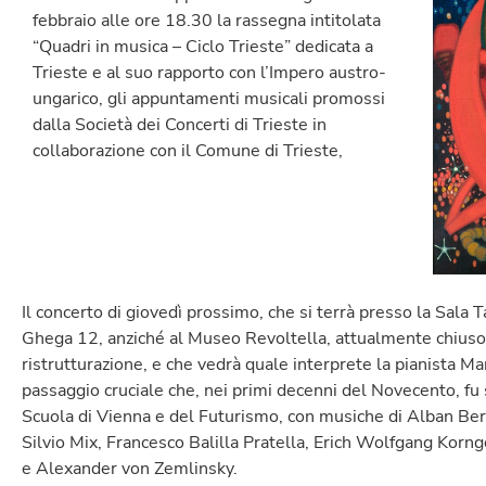
febbraio alle ore 18.30 la rassegna intitolata
“Quadri in musica – Ciclo Trieste” dedicata a
Trieste e al suo rapporto con l’Impero austro-
ungarico, gli appuntamenti musicali promossi
dalla Società dei Concerti di Trieste in
collaborazione con il Comune di Trieste,
Il concerto di giovedì prossimo, che si terrà presso la Sala Ta
Ghega 12, anziché al Museo Revoltella, attualmente chiuso a
ristrutturazione, e che vedrà quale interprete la pianista Mar
passaggio cruciale che, nei primi decenni del Novecento, f
Scuola di Vienna e del Futurismo, con musiche di Alban Be
Silvio Mix, Francesco Balilla Pratella, Erich Wolfgang Kor
e Alexander von Zemlinsky.