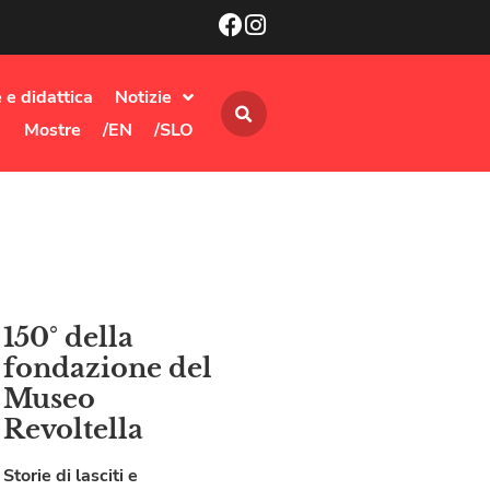
 e didattica
Notizie
Mostre
/EN
/SLO
150° della
fondazione del
Museo
Revoltella
Storie di lasciti e