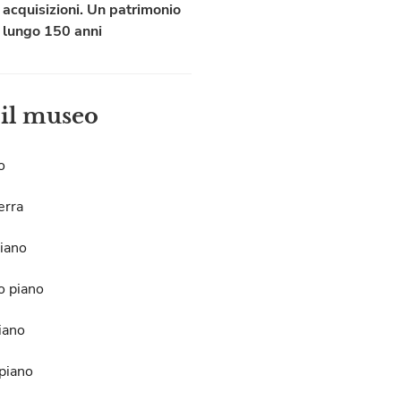
acquisizioni. Un patrimonio
lungo 150 anni
 il museo
o
erra
iano
o piano
iano
piano