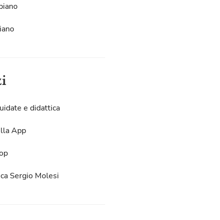
piano
iano
zi
uidate e didattica
lla App
op
eca Sergio Molesi