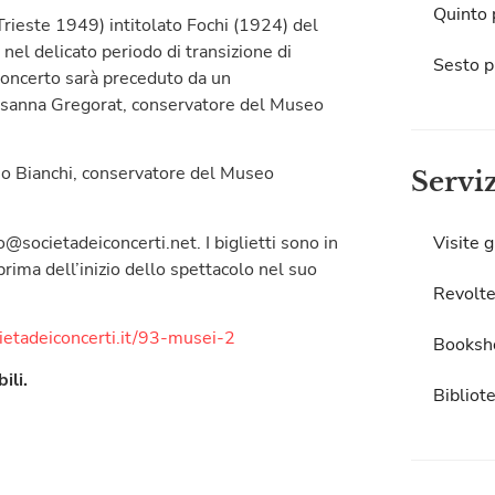
Quinto 
rieste 1949) intitolato Fochi (1924) del
nel delicato periodo di transizione di
Sesto p
l concerto sarà preceduto da un
usanna Gregorat, conservatore del Museo
no Bianchi, conservatore del Museo
Servi
societadeiconcerti.net. I biglietti sono in
Visite g
prima dell’inizio dello spettacolo nel suo
Revolte
etadeiconcerti.it/
93-musei-2
Booksh
ili.
Bibliot