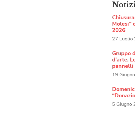
Notiz
Chiusura 
Molesi” d
2026
27 Luglio
Gruppo d
d’arte. 
pannelli 
19 Giugn
Domenica
“Donazio
5 Giugno