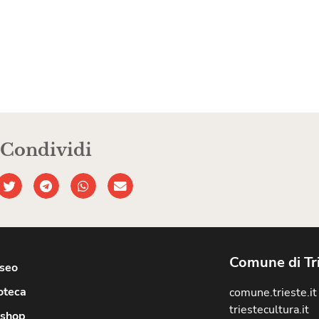
Condividi
Comune di Tr
useo
oteca
comune.trieste.it
triestecultura.it
shop