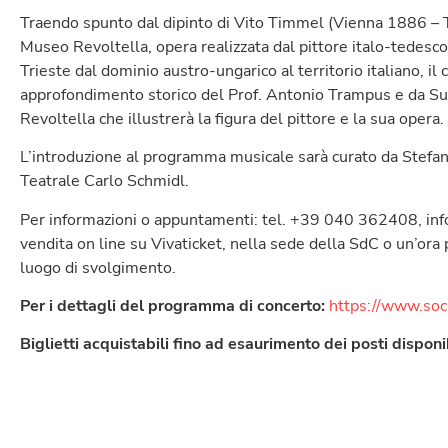
Traendo spunto dal dipinto di Vito Timmel (Vienna 1886 – T
Museo Revoltella, opera realizzata dal pittore italo-tedesco 
Trieste dal dominio austro-ungarico al territorio italiano, i
approfondimento storico del Prof. Antonio Trampus e da S
Revoltella che illustrerà la figura del pittore e la sua opera.
L’introduzione al programma musicale sarà curato da Stefa
Teatrale Carlo Schmidl.
Per informazioni o appuntamenti: tel. +39 040 362408, info@
vendita on line su Vivaticket, nella sede della SdC o un’ora 
luogo di svolgimento.
Per i dettagli del programma di concerto:
https://www.soci
Biglietti acquistabili fino ad esaurimento dei posti disponib