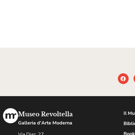
Il M
Museo Revoltella
Galleria d'Arte Moderna
Bibli
Book
Via Diaz, 27