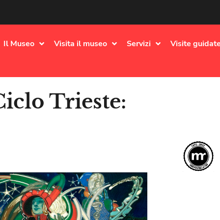
Il Museo
Visita il museo
Servizi
Visite guidate
iclo Trieste: