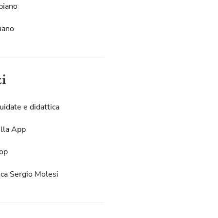
piano
iano
zi
uidate e didattica
lla App
op
eca Sergio Molesi