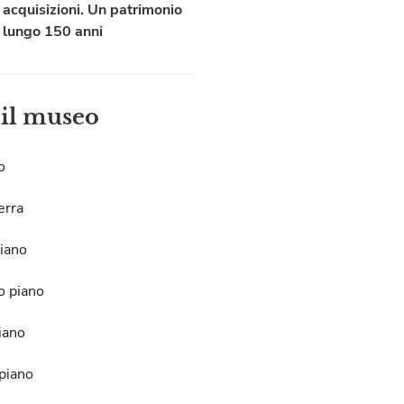
acquisizioni. Un patrimonio
lungo 150 anni
 il museo
o
erra
iano
o piano
iano
piano