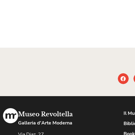
Il M
Museo Revoltella
Galleria d'Arte Moderna
Bibli
Book
Via Diaz, 27