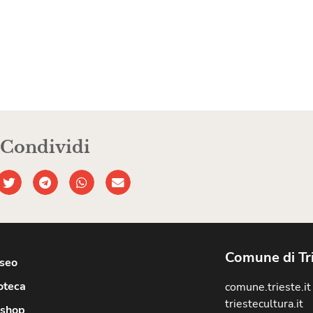
Condividi
Comune di Tr
useo
oteca
comune.trieste.it
triestecultura.it
shop