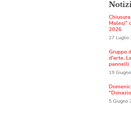
Notiz
Chiusura 
Molesi” d
2026
27 Luglio
Gruppo d
d’arte. 
pannelli 
19 Giugn
Domenica
“Donazio
5 Giugno