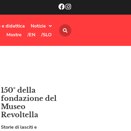
 e didattica
Notizie
Mostre
/EN
/SLO
150° della
fondazione del
Museo
Revoltella
Storie di lasciti e