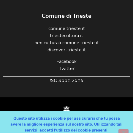
Comune di Trieste
comune.trieste.it
triestecultura.it
beniculturali.comune.trieste.it
discover-trieste.it
Facebook
Twitter
ISO 9001:2015
Questo sito utilizza i cookie per assicurarsi che tu possa
avere la migliore esperienza sul nostro sito. Utilizzando tali
servizi, accetti l'utilizzo dei cookie presenti.
Copyright © Comune di Trieste – partita Iva 00210240321 – tutti i diritti