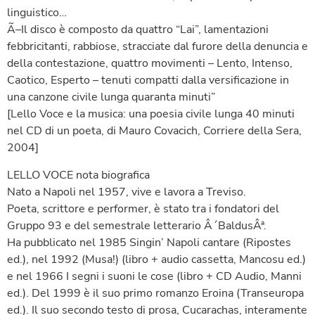
linguistico…
Ã–Il disco è composto da quattro “Lai”, lamentazioni
febbricitanti, rabbiose, stracciate dal furore della denuncia e
della contestazione, quattro movimenti – Lento, Intenso,
Caotico, Esperto – tenuti compatti dalla versificazione in
una canzone civile lunga quaranta minuti”
[Lello Voce e la musica: una poesia civile lunga 40 minuti
nel CD di un poeta, di Mauro Covacich, Corriere della Sera,
2004]
LELLO VOCE nota biografica
Nato a Napoli nel 1957, vive e lavora a Treviso.
Poeta, scrittore e performer, è stato tra i fondatori del
Gruppo 93 e del semestrale letterario Â´BaldusÂª.
Ha pubblicato nel 1985 Singin’ Napoli cantare (Ripostes
ed.), nel 1992 (Musa!) (libro + audio cassetta, Mancosu ed.)
e nel 1966 I segni i suoni le cose (libro + CD Audio, Manni
ed.). Del 1999 è il suo primo romanzo Eroina (Transeuropa
ed.). Il suo secondo testo di prosa, Cucarachas, interamente