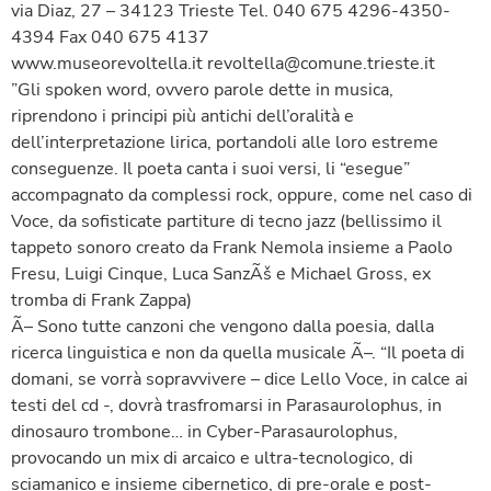
via Diaz, 27 – 34123 Trieste Tel. 040 675 4296-4350-
4394 Fax 040 675 4137
www.museorevoltella.it revoltella@comune.trieste.it
”Gli spoken word, ovvero parole dette in musica,
riprendono i principi più antichi dell’oralità e
dell’interpretazione lirica, portandoli alle loro estreme
conseguenze. Il poeta canta i suoi versi, li “esegue”
accompagnato da complessi rock, oppure, come nel caso di
Voce, da sofisticate partiture di tecno jazz (bellissimo il
tappeto sonoro creato da Frank Nemola insieme a Paolo
Fresu, Luigi Cinque, Luca SanzÃš e Michael Gross, ex
tromba di Frank Zappa)
Ã– Sono tutte canzoni che vengono dalla poesia, dalla
ricerca linguistica e non da quella musicale Ã–. “Il poeta di
domani, se vorrà sopravvivere – dice Lello Voce, in calce ai
testi del cd -, dovrà trasfromarsi in Parasaurolophus, in
dinosauro trombone… in Cyber-Parasaurolophus,
provocando un mix di arcaico e ultra-tecnologico, di
sciamanico e insieme cibernetico, di pre-orale e post-