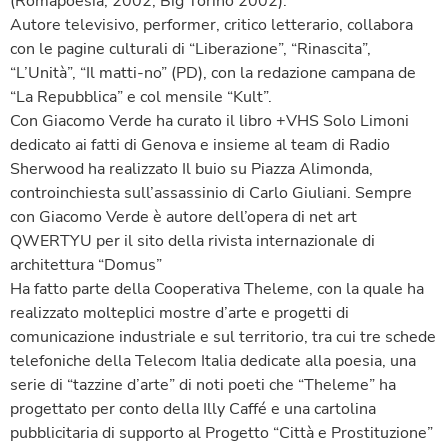
(Romapoesia, 2002, Big Torino 2002).
Autore televisivo, performer, critico letterario, collabora
con le pagine culturali di “Liberazione”, “Rinascita”,
“L’Unità”, “Il matti-no” (PD), con la redazione campana de
“La Repubblica” e col mensile “Kult”.
Con Giacomo Verde ha curato il libro +VHS Solo Limoni
dedicato ai fatti di Genova e insieme al team di Radio
Sherwood ha realizzato Il buio su Piazza Alimonda,
controinchiesta sull’assassinio di Carlo Giuliani. Sempre
con Giacomo Verde è autore dell’opera di net art
QWERTYU per il sito della rivista internazionale di
architettura “Domus”
Ha fatto parte della Cooperativa Theleme, con la quale ha
realizzato molteplici mostre d’arte e progetti di
comunicazione industriale e sul territorio, tra cui tre schede
telefoniche della Telecom Italia dedicate alla poesia, una
serie di “tazzine d’arte” di noti poeti che “Theleme” ha
progettato per conto della Illy Caffé e una cartolina
pubblicitaria di supporto al Progetto “Città e Prostituzione”