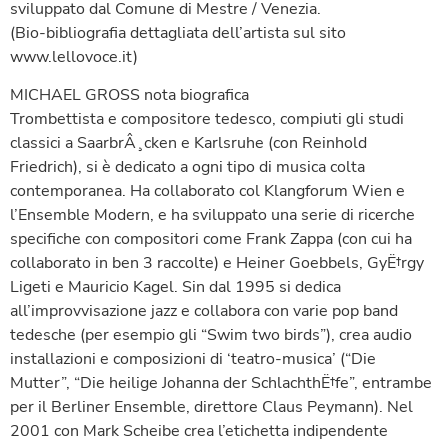
sviluppato dal Comune di Mestre / Venezia.
(Bio-bibliografia dettagliata dell’artista sul sito
www.lellovoce.it)
MICHAEL GROSS nota biografica
Trombettista e compositore tedesco, compiuti gli studi
classici a SaarbrÂ¸cken e Karlsruhe (con Reinhold
Friedrich), si è dedicato a ogni tipo di musica colta
contemporanea. Ha collaborato col Klangforum Wien e
l’Ensemble Modern, e ha sviluppato una serie di ricerche
specifiche con compositori come Frank Zappa (con cui ha
collaborato in ben 3 raccolte) e Heiner Goebbels, GyË†rgy
Ligeti e Mauricio Kagel. Sin dal 1995 si dedica
all’improvvisazione jazz e collabora con varie pop band
tedesche (per esempio gli “Swim two birds”), crea audio
installazioni e composizioni di ‘teatro-musica’ (“Die
Mutter”, “Die heilige Johanna der SchlachthË†fe”, entrambe
per il Berliner Ensemble, direttore Claus Peymann). Nel
2001 con Mark Scheibe crea l’etichetta indipendente