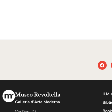
Il M
Museo Revoltella
Galleria d'Arte Moderna
Bibli
Book
Via Diaz, 27