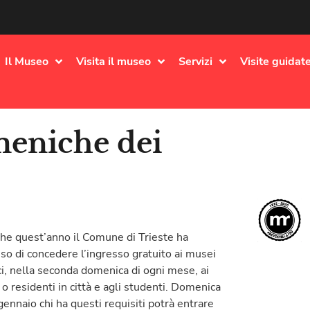
Il Museo
Visita il museo
Servizi
Visite guidate
meniche dei
he que
st’anno il Comune di Trieste ha
iso di concedere l’ingresso gratuito ai musei
ici, nella seconda domenica di ogni mese, ai
 o residenti in città e agli studenti. Domenica
gennaio chi ha questi requisiti potrà entrare