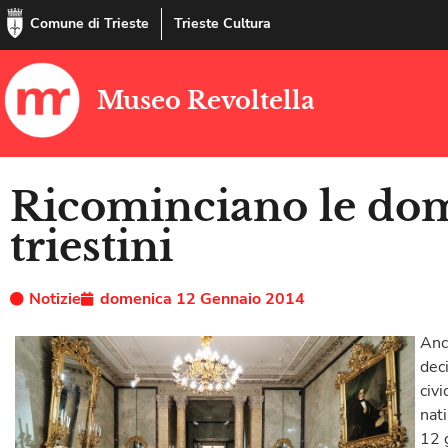
Comune di Trieste
Trieste Cultura
Museo Revoltella
Ricominciano le do
triestini
Notizie
domenica 12 Gennaio 2014
Anc
dec
civ
nati
12 