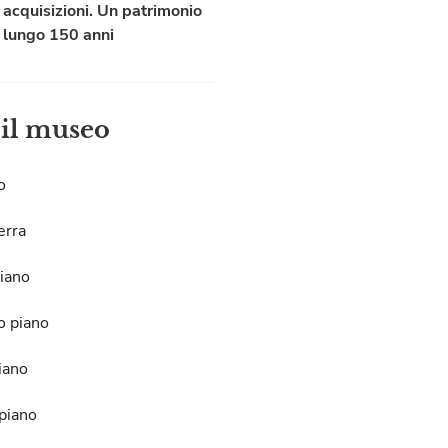
acquisizioni. Un patrimonio
lungo 150 anni
 il museo
o
erra
iano
o piano
iano
piano