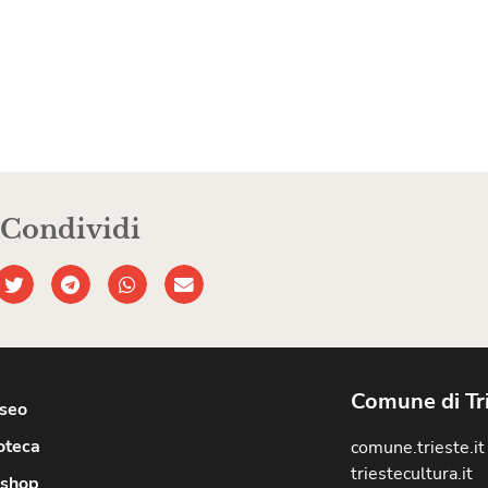
Condividi
Comune di Tr
useo
oteca
comune.trieste.it
triestecultura.it
shop