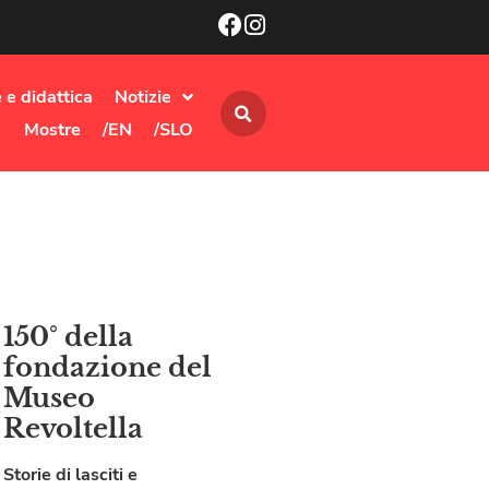
 e didattica
Notizie
Mostre
/EN
/SLO
150° della
fondazione del
Museo
Revoltella
Storie di lasciti e