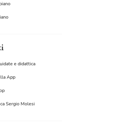
piano
iano
zi
uidate e didattica
lla App
op
eca Sergio Molesi