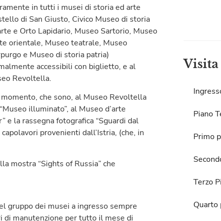
ramente in tutti i musei di storia ed arte
stello di San Giusto, Civico Museo di storia
arte e Orto Lapidario, Museo Sartorio, Museo
rte orientale, Museo teatrale, Museo
purgo e Museo di storia patria)
Visita
malmente accessibili con biglietto, e al
eo Revoltella.
Ingress
o momento, che sono, al Museo Revoltella
 “Museo illuminato”, al Museo d’arte
Piano T
r” e la rassegna fotografica “Sguardi dal
apolavori provenienti dall’Istria, (che, in
Primo p
Second
lla mostra “Sights of Russia” che
Terzo P
Quarto 
el gruppo dei musei a ingresso sempre
ri di manutenzione per tutto il mese di