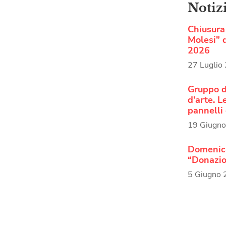
Notiz
Chiusura 
Molesi” d
2026
27 Luglio
Gruppo d
d’arte. 
pannelli 
19 Giugn
Domenica
“Donazio
5 Giugno