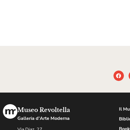
Il M
Museo Revoltella
Galleria d'Arte Moderna
Bibli
Book
Via Diaz, 27