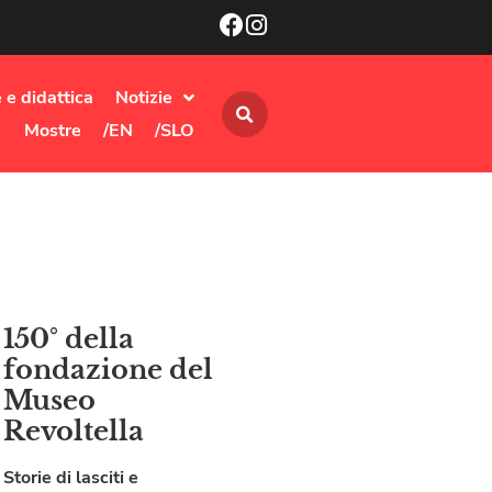
 e didattica
Notizie
Mostre
/EN
/SLO
150° della
fondazione del
Museo
Revoltella
Storie di lasciti e