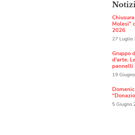
Notiz
Chiusura 
Molesi” d
2026
27 Luglio
Gruppo d
d’arte. 
pannelli 
19 Giugn
Domenica
“Donazio
5 Giugno