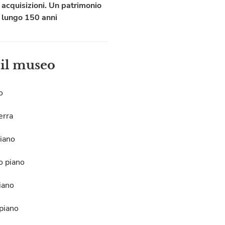
acquisizioni. Un patrimonio
lungo 150 anni
 il museo
o
erra
iano
o piano
iano
piano