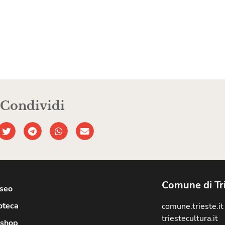
Condividi
Comune di Tr
useo
oteca
comune.trieste.it
triestecultura.it
shop