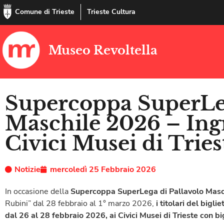
Comune di Trieste
Trieste Cultura
Museo Revoltella
Supercoppa SuperLeg
Maschile 2026 – Ingr
Civici Musei di Tries
Notizie
mercoledì 25 Febbraio 2026
In occasione della
Supercoppa SuperLega di Pallavolo Mas
Rubini” dal 28 febbraio al 1° marzo 2026,
i titolari d
el
biglie
dal 26 al 28 febbraio 2026,
ai
Civici Musei di Trieste
c
o
n bi