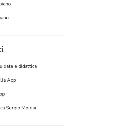
piano
iano
zi
uidate e didattica
lla App
op
eca Sergio Molesi