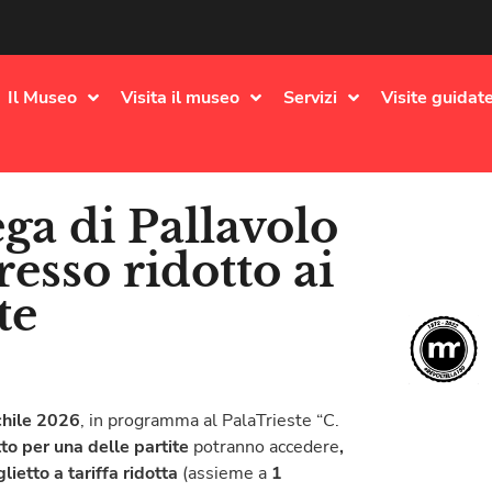
Il Museo
Visita il museo
Servizi
Visite guidate
a di Pallavolo
esso ridotto ai
te
chile 2026
, in programma al PalaTrieste “C.
tto per una delle partite
potranno accedere
,
glietto
a tariffa ridotta
(assieme a
1