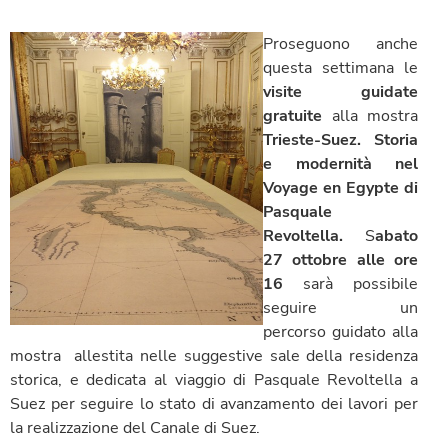
Proseguono anche
questa settimana le
visite guidate
gratuite
alla mostra
Trieste-Suez. Storia
e modernità nel
Voyage en Egypte di
Pasquale
Revoltella.
S
abato
27 ottobre alle ore
16
sarà possibile
seguire un
percorso guidato alla
mostra allestita nelle suggestive sale della residenza
storica, e dedicata al viaggio di Pasquale Revoltella a
Suez per seguire lo stato di avanzamento dei lavori per
la realizzazione del Canale di Suez.