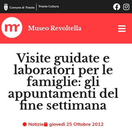
Trieste Cultura
Comune di Trieste
Museo Revoltella
Visite guidate e
laboratori per le
famiglie: gli
appuntamenti del
fine settimana
Notizie
giovedì 25 Ottobre 2012