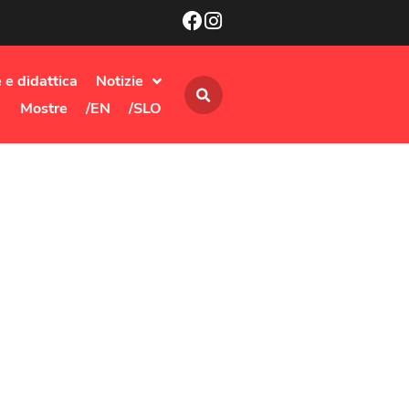
 e didattica
Notizie
Mostre
/EN
/SLO