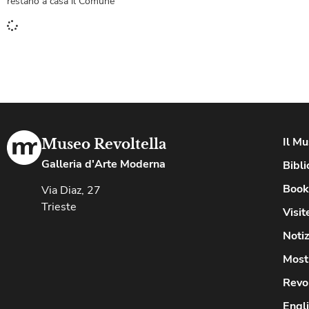
restano a casa il Comune
Il M
Museo Revoltella
Galleria d'Arte Moderna
Bibli
Book
Via Diaz, 27
Trieste
Visit
Notiz
Most
Revo
Engl