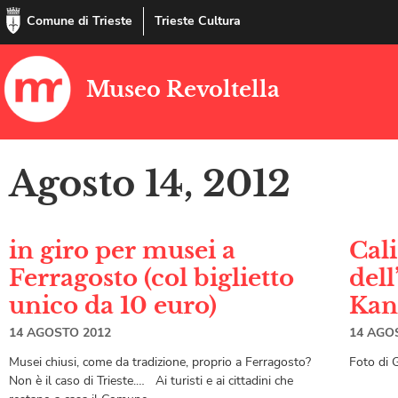
Comune di Trieste
Trieste Cultura
Museo Revoltella
Agosto 14, 2012
in giro per musei a
Cali
Ferragosto (col biglietto
del
unico da 10 euro)
Kan
14 AGOSTO 2012
14 AGO
Musei chiusi, come da tradizione, proprio a Ferragosto?
Foto di 
Non è il caso di Trieste.… Ai turisti e ai cittadini che