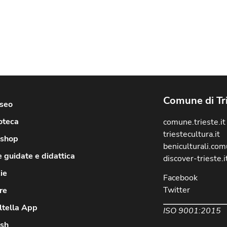
Comune di Tr
useo
oteca
comune.trieste.it
triestecultura.it
shop
beniculturali.comu
e guidate e didattica
discover-trieste.i
ie
Facebook
Twitter
re
ltella App
ISO 9001:2015
ish