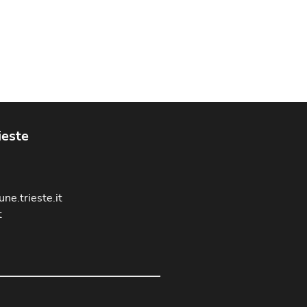
ieste
ne.trieste.it
t