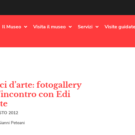
Il Museo
Visita il museo
Servizi
Visite guidate
ci d’arte: fotogallery
l’incontro con Edi
te
STO 2012
Gianni Peteani