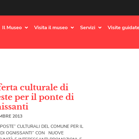
Il Museo
Visita il museo
Servizi
Visite guidate
ferta culturale di
ste per il ponte di
issanti
MBRE 2013
OPOSTE” CULTURALI DEL COMUNE PER IL
 DI OGNISSANTI” CON NUOVE