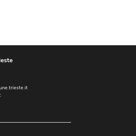
ieste
ne.trieste.it
t