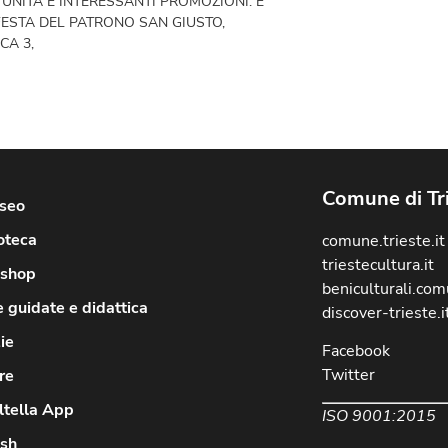
UNITÀ E INTERESSANTI PROMOZIONI. E
FESTA DEL PATRONO SAN GIUSTO,
CA 3,
Comune di Tr
useo
oteca
comune.trieste.it
triestecultura.it
shop
beniculturali.comu
e guidate e didattica
discover-trieste.i
ie
Facebook
Twitter
re
ltella App
ISO 9001:2015
ish