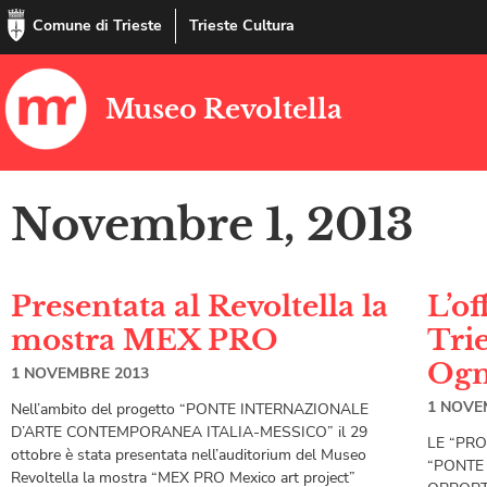
Comune di Trieste
Trieste Cultura
Museo Revoltella
Novembre 1, 2013
Presentata al Revoltella la
L’of
mostra MEX PRO
Trie
Ogn
1 NOVEMBRE 2013
1 NOVE
Nell’ambito del progetto “PONTE INTERNAZIONALE
D’ARTE CONTEMPORANEA ITALIA-MESSICO” il 29
LE “PR
ottobre è stata presentata nell’auditorium del Museo
“PONTE
Revoltella la mostra “MEX PRO Mexico art project”