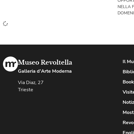
OPPORT
NELLA 
DOMENI
Il M
Museo Revoltella
Galleria d'Arte Moderna
Bibli
Book
Via Diaz, 27
Trieste
Visit
Notiz
Most
Revo
Engl