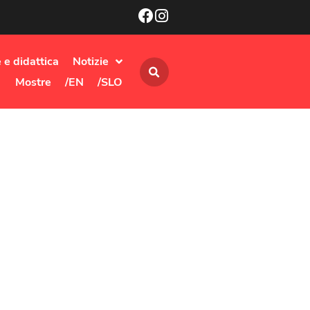
 e didattica
Notizie
Mostre
/EN
/SLO