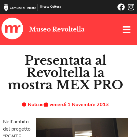
Trieste Cultura
Comune di Trieste
Museo Revoltella
Presentata al
Revoltella la
mostra MEX PRO
Notizie
venerdì 1 Novembre 2013
Nell’ambito
del progetto
“PONTE