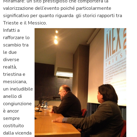
Miramare: un sito prestigioso che comporterà la
valorizzazione dell’evento poiché particolarmente
significativo per quanto riguarda gli storici rapporti tra
Trieste e il Messico.
Infatti a
rafforzare lo
scambio tra
le due
diverse
realtà,
triestina e
messicana,
un ineludibile
anello di
congiunzione
è ancor
sempre
costituito
dalla vicenda