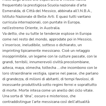
frequentato la prestigiosa Scuola nazionale d’arte
Esmeralda, di Città del Messico, abbinata all’I.N.B.A.,
Istituto Nazionale di Belle Arti. E quasi tutti vantano
curricula internazionali, con puntate in Europa,
nell’estremo Oriente, in Australia.
Va detto, che su tutte le tendenze esplose in Europa
come nel resto del mondo, approdate poi in Messico,
s’inserisce, ineludibile, sotteso o dichiarato, un
imprinting tipicamente messicano. Cioè un retaggio
insopprimibile, un legame con le culture passate, con le
grandi, terribili, innumerevoli civiltà precolombiane,
azteca, maya, olmecha, toltecha ….che incombono con le
loro straordinarie vestigia, sparse nel paese, che parlano
di grandezza, di milioni di abitanti, di tempi favolosi, di
incessante produttività sotto regimi ferrei e soprattutto
di morte. Morte intesa come un anello del ciclo vitale.
Una sorta di “dna”, oscuro e misterioso, che
contraddistingue l’arte messicana così dell’attualità