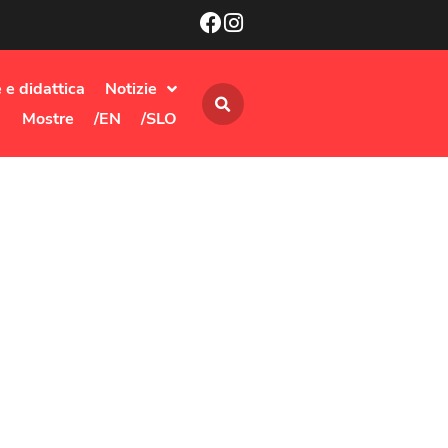
 e didattica
Notizie
Mostre
/EN
/SLO