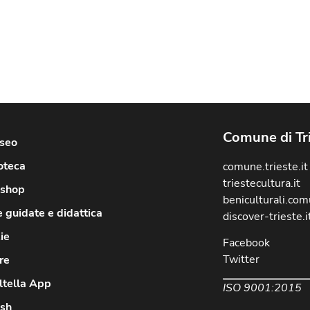
Comune di Tr
useo
oteca
comune.trieste.it
triestecultura.it
shop
beniculturali.comu
e guidate e didattica
discover-trieste.i
ie
Facebook
Twitter
re
ltella App
ISO 9001:2015
ish