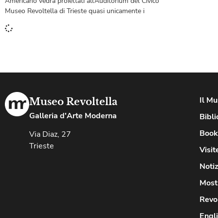
Americano vedrà proiettati all’Auditorium del Civico
Museo Revoltella di Trieste quasi unicamente i
Il M
Museo Revoltella
Galleria d'Arte Moderna
Bibli
Book
Via Diaz, 27
Trieste
Visit
Notiz
Most
Revo
Engl