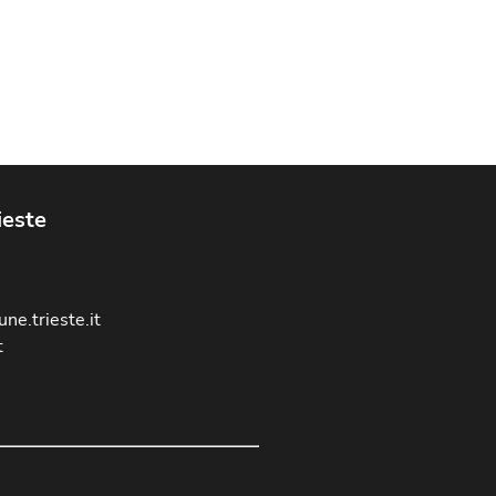
ieste
ne.trieste.it
t