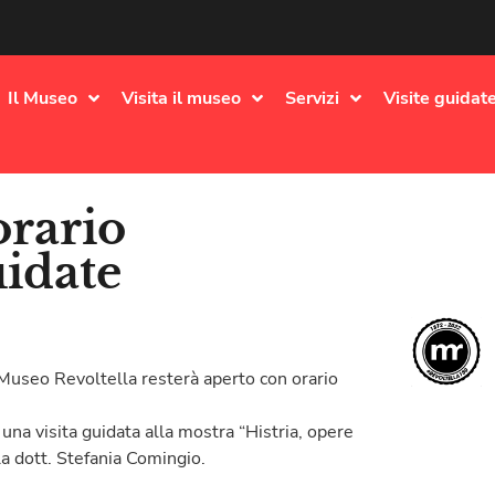
Il Museo
Visita il museo
Servizi
Visite guidate
orario
uidate
l Museo Revoltella resterà aperto con orario
 una visita guidata alla mostra “Histria, opere
a dott. Stefania Comingio.