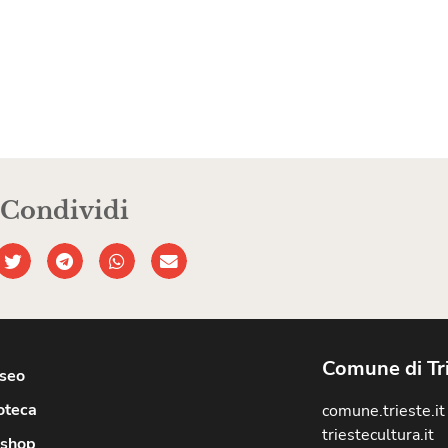
Condividi
Comune di Tr
useo
oteca
comune.trieste.it
triestecultura.it
shop