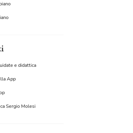
piano
iano
zi
uidate e didattica
lla App
op
eca Sergio Molesi