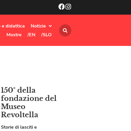
 e didattica
Notizie
Mostre
/EN
/SLO
150° della
fondazione del
Museo
Revoltella
Storie di lasciti e