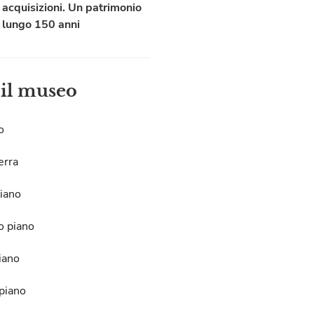
acquisizioni. Un patrimonio
lungo 150 anni
 il museo
o
erra
iano
o piano
iano
piano