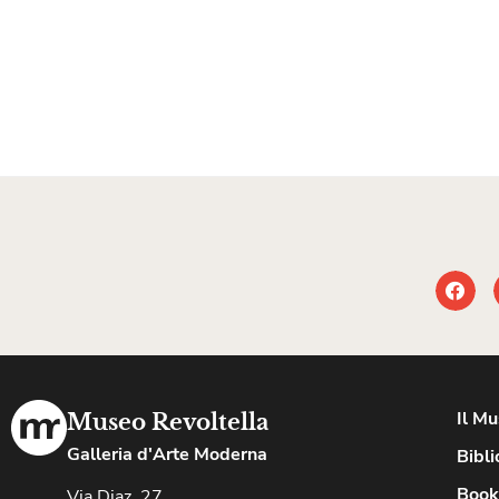
Il M
Museo Revoltella
Galleria d'Arte Moderna
Bibli
Book
Via Diaz, 27