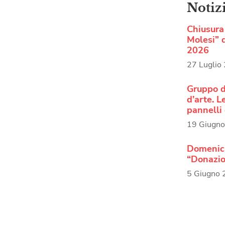
Notiz
Chiusura 
Molesi” d
2026
27 Luglio
Gruppo d
d’arte. 
pannelli 
19 Giugn
Domenica
“Donazio
5 Giugno