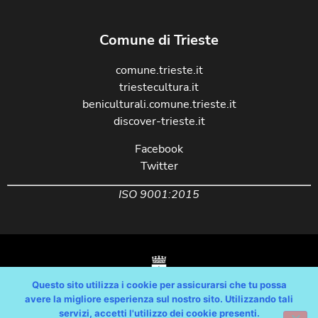
Comune di Trieste
comune.trieste.it
triestecultura.it
beniculturali.comune.trieste.it
discover-trieste.it
Facebook
Twitter
ISO 9001:2015
Questo sito utilizza i cookie per assicurarsi che tu possa
avere la migliore esperienza sul nostro sito. Utilizzando tali
servizi, accetti l'utilizzo dei cookie presenti.
Copyright © Comune di Trieste – partita Iva 00210240321 – tutti i diritti