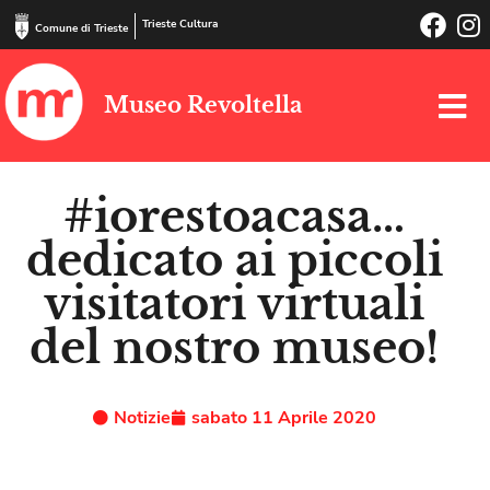
Trieste Cultura
Comune di Trieste
Museo Revoltella
#iorestoacasa…
dedicato ai piccoli
visitatori virtuali
del nostro museo!
Notizie
sabato 11 Aprile 2020