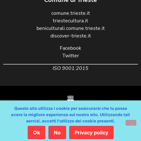
comune.trieste.it
triestecultura.it
beniculturali.comune.trieste.it
discover-trieste.it
Facebook
Twitter
ISO 9001:2015
Questo sito utilizza i cookie per assicurarsi che tu possa
avere la migliore esperienza sul nostro sito. Utilizzando tali
servizi, accetti l'utilizzo dei cookie presenti.
Copyright © Comune di Trieste – partita Iva 00210240321 – tutti i diritti
riservati / Progetto e Sviluppo Media Technologies Srl /
Ok
No
Privacy policy
Feedback
/
Dichiarazione Accessibilità AGID