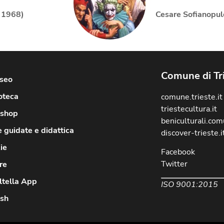
– 1968)
Cesare Sofianopul
Comune di Tr
useo
oteca
comune.trieste.it
triestecultura.it
shop
beniculturali.comu
e guidate e didattica
discover-trieste.i
ie
Facebook
Twitter
re
ltella App
ISO 9001:2015
ish