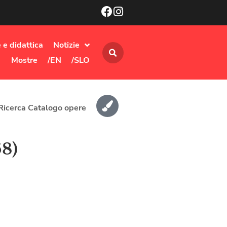
 e didattica
Notizie
Mostre
/EN
/SLO
Ricerca Catalogo opere
68)