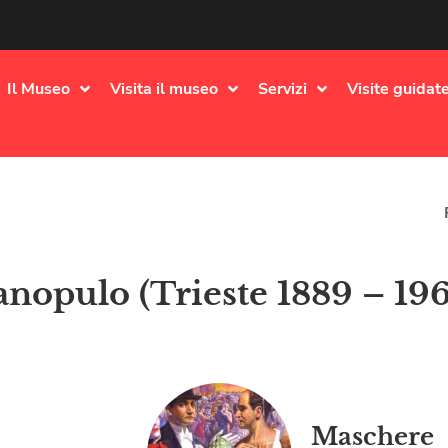
Il Museo
Visita il museo
Servizi
Visite guidate
anopulo (Trieste 1889 – 19
Maschere