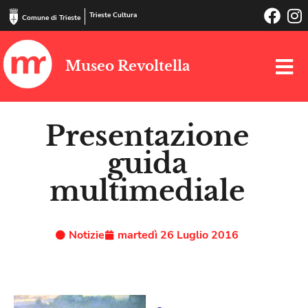
Trieste Cultura
Comune di Trieste
Museo Revoltella
Presentazione
guida
multimediale
Notizie
martedì 26 Luglio 2016