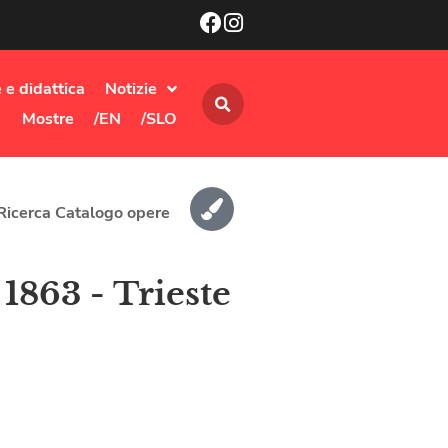
 e didattica
Notizie
Mostre
/EN
/SLO
Ricerca Catalogo opere
1863 - Trieste