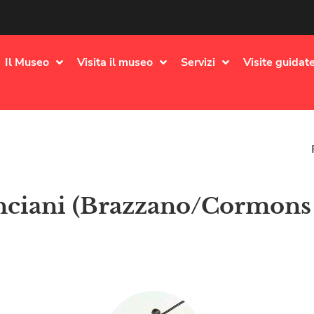
Il Museo
Visita il museo
Servizi
Visite guidate
nciani (Brazzano/Cormons 