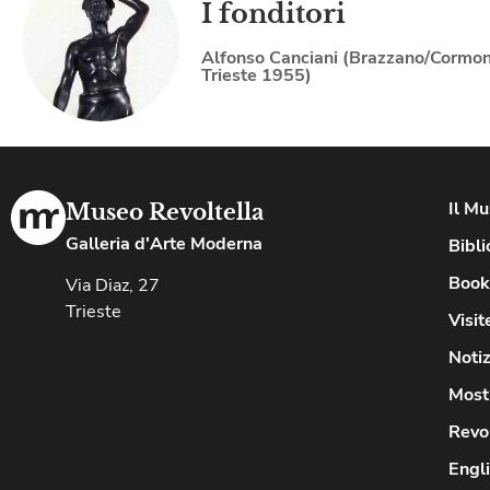
I fonditori
Alfonso Canciani (Brazzano/Cormo
Trieste 1955)
Il M
Museo Revoltella
Galleria d'Arte Moderna
Bibli
Book
Via Diaz, 27
Trieste
Visit
Notiz
Most
Revo
Engl