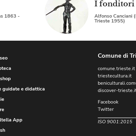
I fonditori
ns 1863 -
Alfonso Canciani 
Trieste 1955)
Comune di Tr
useo
oteca
comune.trieste.it
triestecultura.it
shop
beniculturali.comu
e guidate e didattica
discover-trieste.i
ie
Facebook
Twitter
re
ltella App
ISO 9001:2015
ish