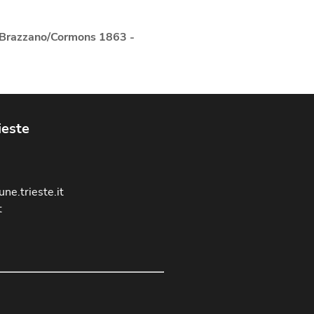
(Brazzano/Cormons 1863 -
ieste
ne.trieste.it
t